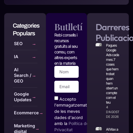
Butlletí
Darreres
Categories
Populars
Publicaci
Rebi consells i
recursos
SEO
→
Pagues
gratuïts al seu
Google
correu, com
Ads cada
IA
→
altres experts
mes: 7
en la materia
coses
que hem
AI
trobat
Search /
→
quan
GEO
hem
obert un
compte
Google
→
com el
Accepto
Updates
teu
l'emmagatzematge
4
de les meves
D'AGOST
Ecommerce
→
DE 2026
dades d'acord
amb la
Política de
Marketing
→
AI Max a
Privacitat
digital