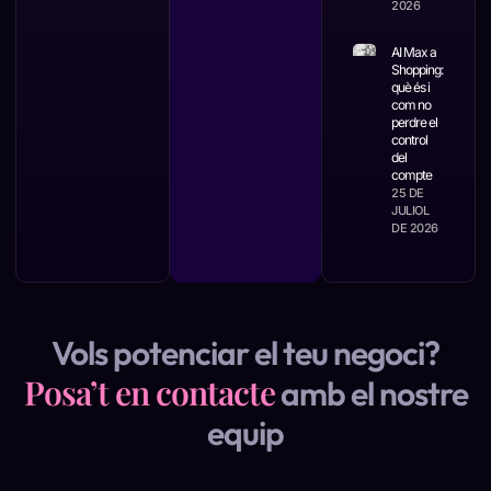
2026
AI Max a
Shopping:
què és i
com no
perdre el
control
del
compte
25 DE
JULIOL
DE 2026
Vols potenciar el teu negoci?
Posa’t en contacte
amb el nostre
equip