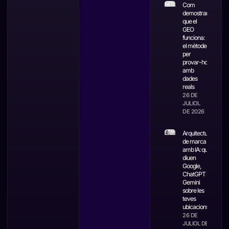
Com
demostrar
que el
GEO
funciona:
el mètode
per
provar-ho
amb
dades
reals
26 DE
JULIOL
DE 2026
Arquitectura
de marca
amb IA: què
diuen
Google,
ChatGPT i
Gemini
sobre les
teves
ubicacions
26 DE
JULIOL DE