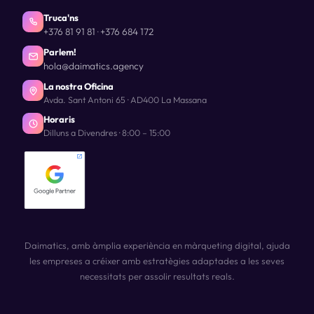
Truca'ns
+376 81 91 81
+376 684 172
·
Parlem!
hola@daimatics.agency
La nostra Oficina
Avda. Sant Antoni 65 · AD400 La Massana
Horaris
Dilluns a Divendres · 8:00 – 15:00
Daimatics, amb àmplia experiència en màrqueting digital, ajuda
les empreses a créixer amb estratègies adaptades a les seves
necessitats per assolir resultats reals.