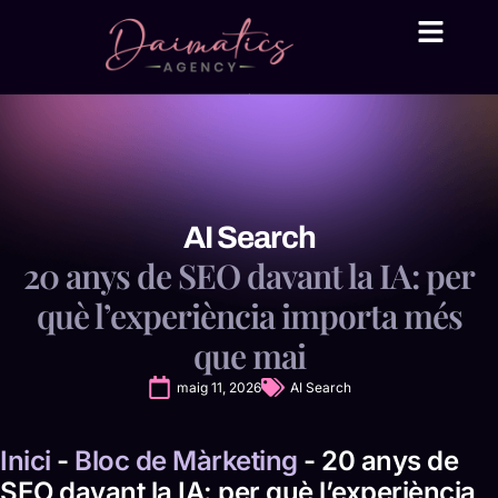
Daima Business AI
Serveis tècnic
● En línia
AI Search
20 anys de SEO davant la IA: per
què l’experiència importa més
que mai
maig 11, 2026
AI Search
Inici
-
Bloc de Màrketing
-
20 anys de
SEO davant la IA: per què l’experiència