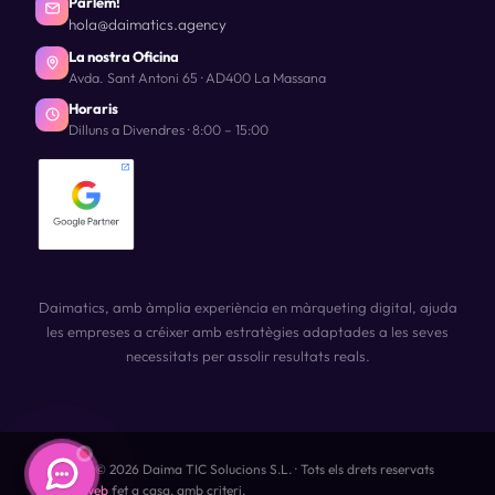
Parlem!
hola@daimatics.agency
La nostra Oficina
Avda. Sant Antoni 65 · AD400 La Massana
Horaris
Dilluns a Divendres · 8:00 – 15:00
Daimatics, amb àmplia experiència en màrqueting digital, ajuda
les empreses a créixer amb estratègies adaptades a les seves
necessitats per assolir resultats reals.
Copyright© 2026 Daima TIC Solucions S.L. · Tots els drets reservats
Disseny web
fet a casa, amb criteri.