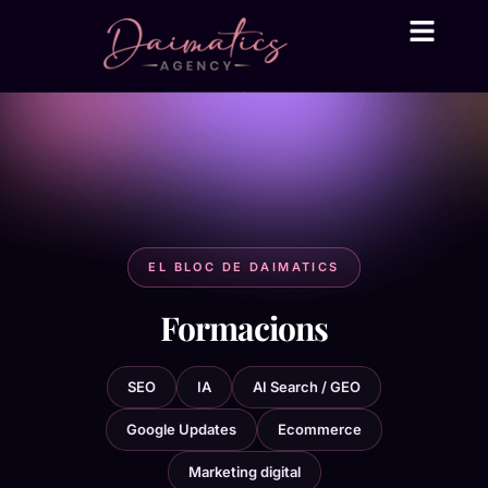
Daima Business AI
Serveis tècnic
● En línia
EL BLOC DE DAIMATICS
Formacions
SEO
IA
AI Search / GEO
Google Updates
Ecommerce
Marketing digital