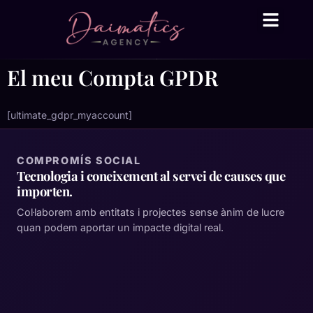
Daima Business AI
Serveis tècnic
● En línia
El meu Compta GPDR
[ultimate_gdpr_myaccount]
COMPROMÍS SOCIAL
Tecnologia i coneixement al servei de causes que
importen.
Col·laborem amb entitats i projectes sense ànim de lucre
quan podem aportar un impacte digital real.