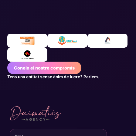
Coneix el nostre compromís
Tens una entitat sense ànim de lucre? Parlem.