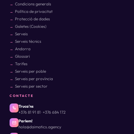
Condicions generals
Política de privacitat
Protecció de dades
Galetes (Cookies)
Serveis
Serveis tècnics
Andorra
Glossari
Tarifes
Serveis per poble
Serveis per província
Serveis per sector
CONTACTE
Truca'ns
+376 81 91 81
+376 684 172
·
Parlem!
hola@daimatics.agency