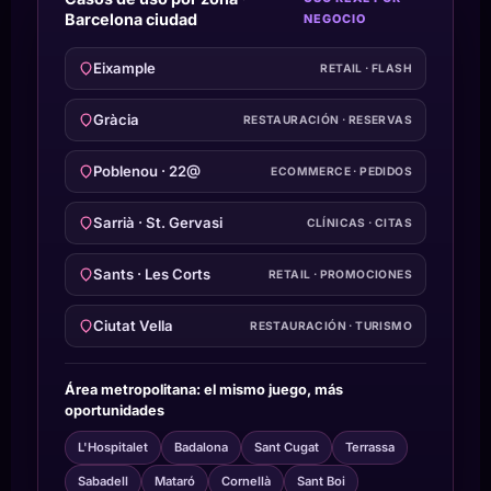
Barcelona ciudad
NEGOCIO
Eixample
RETAIL · FLASH
Gràcia
RESTAURACIÓN · RESERVAS
Poblenou · 22@
ECOMMERCE · PEDIDOS
Sarrià · St. Gervasi
CLÍNICAS · CITAS
Sants · Les Corts
RETAIL · PROMOCIONES
Ciutat Vella
RESTAURACIÓN · TURISMO
Área metropolitana: el mismo juego, más
oportunidades
L'Hospitalet
Badalona
Sant Cugat
Terrassa
Sabadell
Mataró
Cornellà
Sant Boi