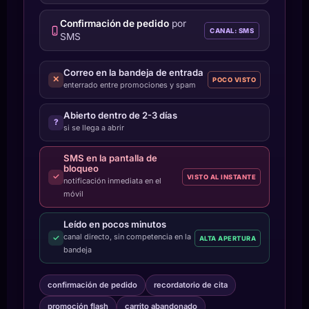
Confirmación de pedido
por
CANAL: SMS
SMS
Correo en la bandeja de entrada
✕
POCO VISTO
enterrado entre promociones y spam
Abierto dentro de 2-3 días
?
si se llega a abrir
SMS en la pantalla de
bloqueo
✓
VISTO AL INSTANTE
notificación inmediata en el
móvil
Leído en pocos minutos
canal directo, sin competencia en la
✓
ALTA APERTURA
bandeja
confirmación de pedido
recordatorio de cita
promoción flash
carrito abandonado