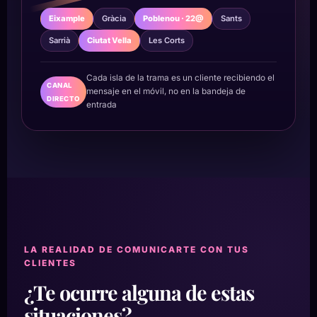
Eixample
Gràcia
Poblenou · 22@
Sants
Sarrià
Ciutat Vella
Les Corts
Cada isla de la trama es un cliente recibiendo el
CANAL
mensaje en el móvil, no en la bandeja de
DIRECTO
entrada
LA REALIDAD DE COMUNICARTE CON TUS
CLIENTES
¿Te ocurre alguna de estas
situaciones?