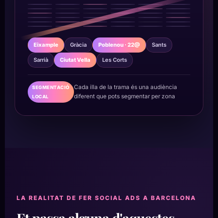
Eixample
Gràcia
Poblenou · 22@
Sants
Sarrià
Ciutat Vella
Les Corts
Cada illa de la trama és una audiència
SEGMENTACIÓ
diferent que pots segmentar per zona
LOCAL
LA REALITAT DE FER SOCIAL ADS A BARCELONA