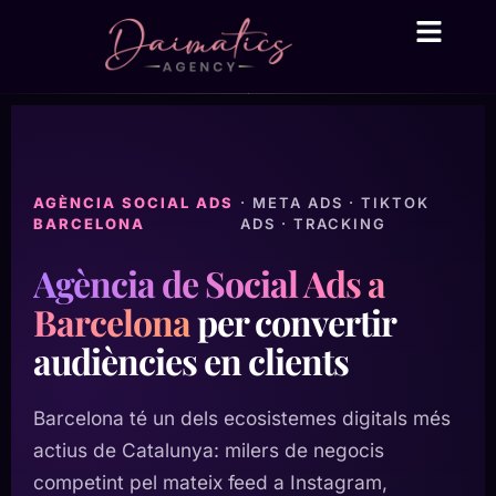
Daima Business AI
Serveis tècnic
● En línia
AGÈNCIA SOCIAL ADS
· META ADS · TIKTOK
BARCELONA
ADS · TRACKING
Agència de Social Ads a
Barcelona
per convertir
audiències en clients
Barcelona té un dels ecosistemes digitals més
actius de Catalunya: milers de negocis
competint pel mateix feed a Instagram,