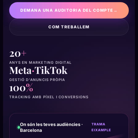
DEMANA UNA AUDITORIA DEL COMPTE
→
COM TREBALLEM
20
+
ANYS EN MARKETING DIGITAL
Meta
·
TikTok
GESTIÓ D'ANUNCIS PRÒPIA
100
%
TRACKING AMB PÍXEL I CONVERSIONS
On són les teves audiències ·
TRAMA
Barcelona
EIXAMPLE