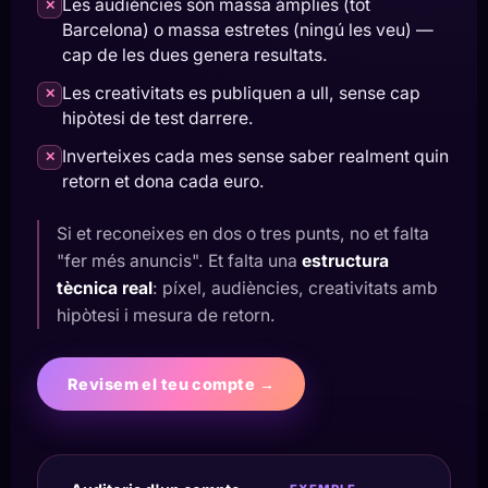
Les audiències són massa àmplies (tot
✕
Barcelona) o massa estretes (ningú les veu) —
cap de les dues genera resultats.
Les creativitats es publiquen a ull, sense cap
✕
hipòtesi de test darrere.
Inverteixes cada mes sense saber realment quin
✕
retorn et dona cada euro.
Si et reconeixes en dos o tres punts, no et falta
"fer més anuncis". Et falta una
estructura
tècnica real
: píxel, audiències, creativitats amb
hipòtesi i mesura de retorn.
Revisem el teu compte →