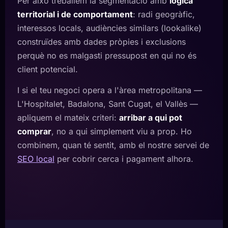
Per això treballem la segmentació amb
lògica
territorial i de comportament
: radi geogràfic,
interessos locals, audiències similars (lookalike)
construïdes amb dades pròpies i exclusions
perquè no es malgasti pressupost en qui no és
client potencial.
I si el teu negoci opera a l'àrea metropolitana —
L'Hospitalet, Badalona, Sant Cugat, el Vallès —
apliquem el mateix criteri:
arribar a qui pot
comprar
, no a qui simplement viu a prop. Ho
combinem, quan té sentit, amb el nostre servei de
SEO local
per cobrir cerca i pagament alhora.