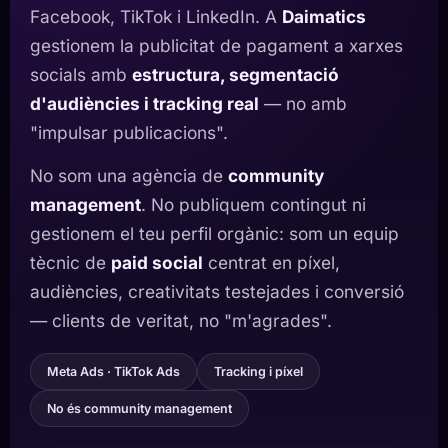
Facebook, TikTok i LinkedIn. A
Daimatics
gestionem la publicitat de pagament a xarxes
socials amb
estructura, segmentació
d'audiències i tracking real
— no amb
"impulsar publicacions".
No som una agència de
community
management
. No publiquem contingut ni
gestionem el teu perfil orgànic: som un equip
tècnic de
paid social
centrat en píxel,
audiències, creativitats testejades i conversió
— clients de veritat, no "m'agrades".
Meta Ads · TikTok Ads
Tracking i píxel
No és community management