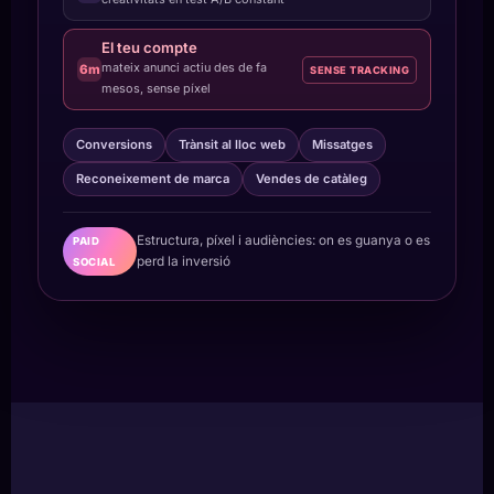
El teu compte
mateix anunci actiu des de fa
6m
SENSE TRACKING
mesos, sense píxel
Conversions
Trànsit al lloc web
Missatges
Reconeixement de marca
Vendes de catàleg
Estructura, píxel i audiències: on es guanya o es
PAID
perd la inversió
SOCIAL