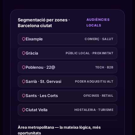
Segmentació per zones ·
AUDIÈNCIES
Barcelona ciutat
LOCALS
Eixample
COMERÇ · SALUT
Gràcia
PÚBLIC LOCAL · PROXIMITAT
Poblenou · 22@
TECH · B2B
Sarrià · St. Gervasi
PODER ADQUISITIU ALT
Sants · Les Corts
OFICINES · RETAIL
Ciutat Vella
HOSTALERIA · TURISME
Àrea metropolitana — la mateixa lògica, més
oportunitats