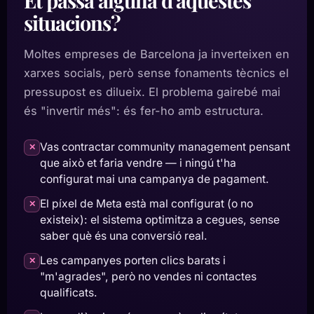
Et passa alguna d'aquestes
situacions?
Moltes empreses de Barcelona ja inverteixen en
xarxes socials, però sense fonaments tècnics el
pressupost es dilueix. El problema gairebé mai
és "invertir més": és fer-ho amb estructura.
Vas contractar community management pensant
✕
que això et faria vendre — i ningú t'ha
configurat mai una campanya de pagament.
El píxel de Meta està mal configurat (o no
✕
existeix): el sistema optimitza a cegues, sense
saber què és una conversió real.
Les campanyes porten clics barats i
✕
"m'agrades", però no vendes ni contactes
qualificats.