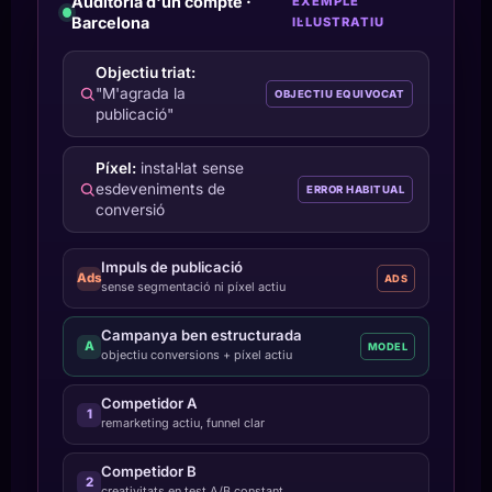
Auditoria d'un compte ·
EXEMPLE
Barcelona
IL·LUSTRATIU
Objectiu triat:
"M'agrada la
OBJECTIU EQUIVOCAT
publicació"
Píxel:
instal·lat sense
esdeveniments de
ERROR HABITUAL
conversió
Impuls de publicació
Ads
ADS
sense segmentació ni píxel actiu
Campanya ben estructurada
A
MODEL
objectiu conversions + píxel actiu
Competidor A
1
remarketing actiu, funnel clar
Competidor B
2
creativitats en test A/B constant