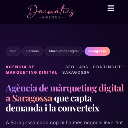
Daima Business AI
Serveis tècnic
● En línia
Inici
›
Serveis
›
Màrqueting Digital
›
Saragossa
AGÈNCIA DE
· SEO · ADS · CONTINGUT ·
MÀRQUETING DIGITAL
SARAGOSSA
Agència de màrqueting digital
a Saragossa
que capta
demanda i la converteix
A Saragossa cada cop hi ha més negocis invertint