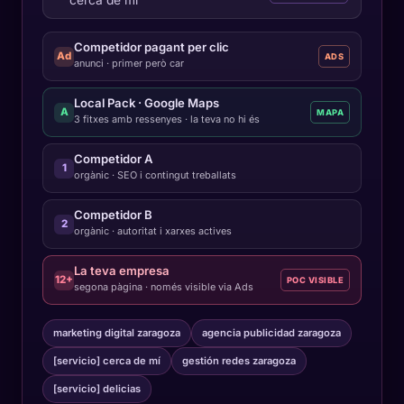
cerca de mí
Competidor pagant per clic
Ad
ADS
anunci · primer però car
Local Pack · Google Maps
A
MAPA
3 fitxes amb ressenyes · la teva no hi és
Competidor A
1
orgànic · SEO i contingut treballats
Competidor B
2
orgànic · autoritat i xarxes actives
La teva empresa
12+
POC VISIBLE
segona pàgina · només visible via Ads
marketing digital zaragoza
agencia publicidad zaragoza
[servicio] cerca de mí
gestión redes zaragoza
[servicio] delicias