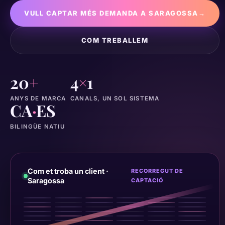
VULL CAPTAR MÉS DEMANDA A SARAGOSSA
→
COM TREBALLEM
20
+
4
×
1
ANYS DE MARCA
CANALS, UN SOL SISTEMA
CA
·
ES
BILINGÜE NATIU
Com et troba un client ·
RECORREGUT DE
Saragossa
CAPTACIÓ