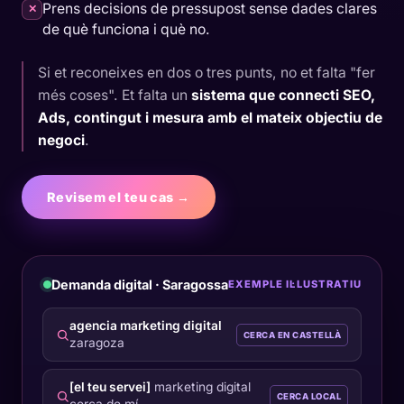
Prens decisions de pressupost sense dades clares
✕
de què funciona i què no.
Si et reconeixes en dos o tres punts, no et falta "fer
més coses". Et falta un
sistema que connecti SEO,
Ads, contingut i mesura amb el mateix objectiu de
negoci
.
Revisem el teu cas →
Demanda digital · Saragossa
EXEMPLE IL·LUSTRATIU
agencia marketing digital
CERCA EN CASTELLÀ
zaragoza
[el teu servei]
marketing digital
CERCA LOCAL