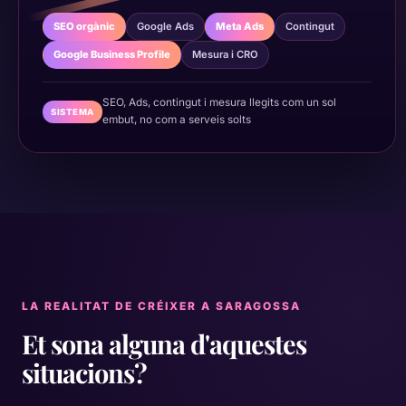
SEO orgànic
Google Ads
Meta Ads
Contingut
Google Business Profile
Mesura i CRO
SEO, Ads, contingut i mesura llegits com un sol
SISTEMA
embut, no com a serveis solts
LA REALITAT DE CRÉIXER A SARAGOSSA
Et sona alguna d'aquestes
situacions?