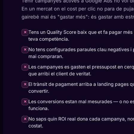
Tenir campanyes actives a Google Ads no vol dir t
En un mercat on el cost per clic no para de puja
gairebé mai és "gastar més": és gastar amb estr
Tens un Quality Score baix que et fa pagar més 
✕
teva competència.
No tens configurades paraules clau negatives i
✕
mai compraran.
Les campanyes es gasten el pressupost en cerq
✕
que arribi el client de veritat.
El trànsit de pagament arriba a landing pages 
✕
convertir.
Les conversions estan mal mesurades — o no e
✕
funciona.
No saps quin ROI real dona cada campanya, nom
✕
costat.