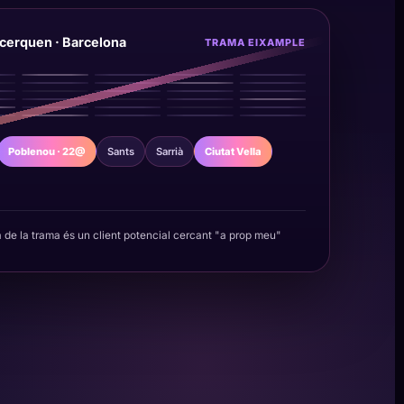
 cerquen · Barcelona
TRAMA EIXAMPLE
Poblenou · 22@
Sants
Sarrià
Ciutat Vella
a de la trama és un client potencial cercant "a prop meu"