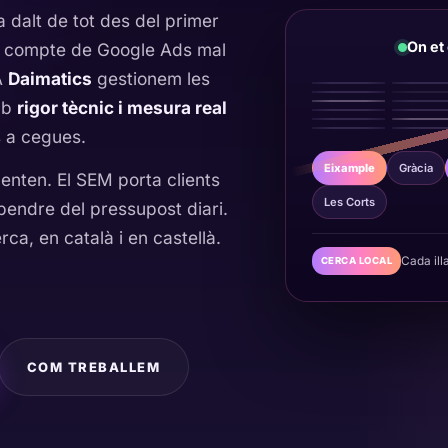
 dalt de tot des del primer
On et
un compte de Google Ads mal
A
Daimatics
gestionem les
mb
rigor tècnic i mesura real
 a cegues.
Eixample
Gràcia
nten. El SEM porta clients
Les Corts
pendre del pressupost diari.
ca, en català i en castellà.
Cada ill
CERCA LOCAL
COM TREBALLEM