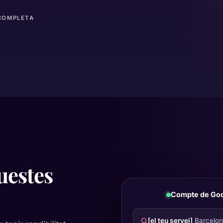
 COMPLETA
uestes
Compte de Goo
[el teu servei]
Barcelo