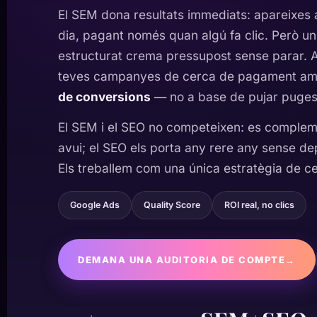
El SEM dona resultats immediats: apareixes a
dia, pagant només quan algú fa clic. Però 
estructurat crema pressupost sense parar. 
teves campanyes de cerca de pagament a
de conversions
— no a base de pujar puges
El SEM i el SEO no competeixen: es compleme
avui; el SEO els porta any rere any sense de
Els treballem com una única estratègia de cer
Google Ads
Quality Score
ROI real, no clics
DEMANA UNA AUDITORIA DE COMPTE
→