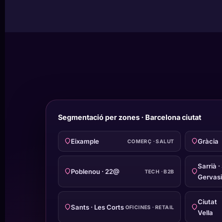
Segmentació per zones · Barcelona ciutat
Eixample
Gràcia
COMERÇ · SALUT
Sarrià · 
Poblenou · 22@
TECH · B2B
Gervasi
Ciutat
Sants · Les Corts
OFICINES · RETAIL
Vella