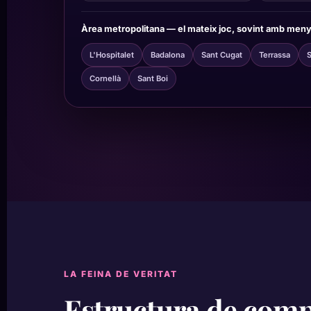
Àrea metropolitana — el mateix joc, sovint amb men
L'Hospitalet
Badalona
Sant Cugat
Terrassa
S
Cornellà
Sant Boi
LA FEINA DE VERITAT
Estructura de comp