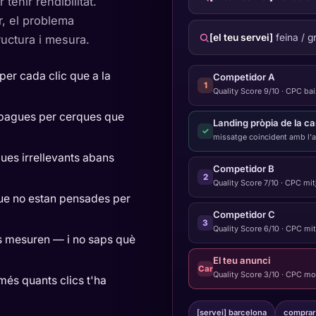
enir rendibilitat.
r, el problema
[el teu servei]
feina / g
uctura i mesura.
per cada clic que a la
Competidor A
1
Quality Score 9/10 · CPC ba
 pagues per cerques que
Landing pròpia de la 
✓
missatge coincident amb l'
ues irrellevants abans
Competidor B
2
Quality Score 7/10 · CPC mit
que no estan pensades per
Competidor C
3
Quality Score 6/10 · CPC mit
s mesuren — i no saps què
El teu anunci
Car
Quality Score 3/10 · CPC mol
és quants clics t'ha
[servei] barcelona
comprar 