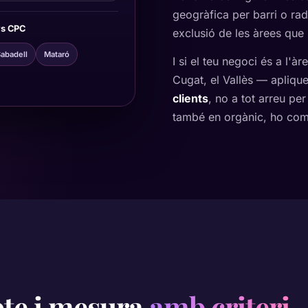
geogràfica per barri o rad
ys CPC
exclusió de les àrees que
abadell
Mataró
I si el teu negoci és a l'
Cugat, el Vallès — aplique
clients
, no a tot arreu per
també en orgànic, ho co
te i mesura
amb criteri