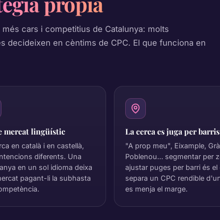
tègia pròpia
més cars i competitius de Catalunya: molts
es decideixen en cèntims de CPC. El que funciona en
 mercat lingüístic
La cerca es juga per barris
ca en català i en castellà,
"A prop meu", Eixample, Grà
ntencions diferents. Una
Poblenou… segmentar per z
nya en un sol idioma deixa
ajustar puges per barri és el
ercat pagant-li la subhasta
separa un CPC rendible d'u
competència.
es menja el marge.