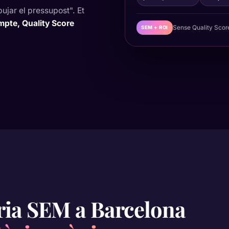
pujar el pressupost". Et
mpte, Quality Score
Sense Quality Score
SEM + ROI
oria SEM a Barcelona