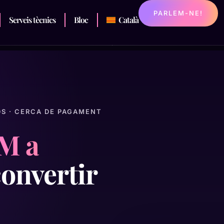
PARLEM-NE!
Serveis tècnics
Bloc
Català
DS · CERCA DE PAGAMENT
M a
onvertir