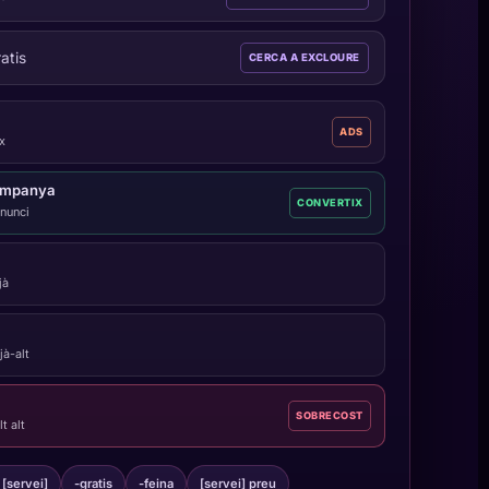
ratis
CERCA A EXCLOURE
ADS
ix
campanya
CONVERTIX
anunci
jà
jà-alt
SOBRECOST
t alt
[servei]
-gratis
-feina
[servei] preu