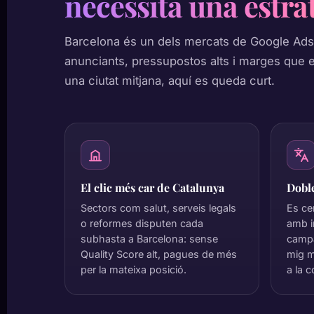
necessita una estra
Barcelona és un dels mercats de Google Ads 
anunciants, pressupostos alts i marges que 
una ciutat mitjana, aquí es queda curt.
El clic més car de Catalunya
Doble
Sectors com salut, serveis legals
Es cer
o reformes disputen cada
amb i
subhasta a Barcelona: sense
campa
Quality Score alt, pagues de més
mig m
per la mateixa posició.
a la 