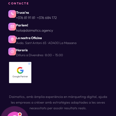
CONTACTE
Truca'ns
+376 81 91 81
+376 684 172
·
Parlem!
hola@daimatics.agency
La nostra Oficina
Avda. Sant Antoni 65 · AD400 La Massana
Horaris
Dilluns a Divendres · 8:00 – 15:00
Daimatics, amb àmplia experiència en màrqueting digital, ajuda
les empreses a créixer amb estratègies adaptades a les seves
necessitats per assolir resultats reals.