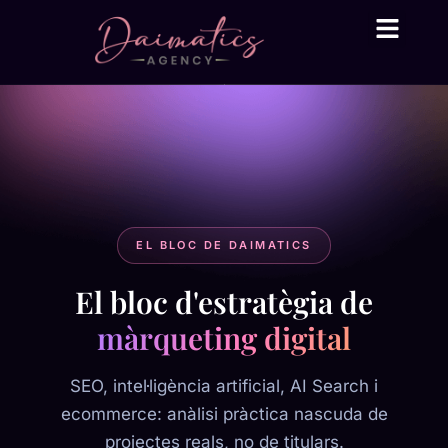
Daima Business AI
Serveis tècnic
● En línia
EL BLOC DE DAIMATICS
El bloc d'estratègia de
màrqueting digital
SEO, intel·ligència artificial, AI Search i
ecommerce: anàlisi pràctica nascuda de
projectes reals, no de titulars.