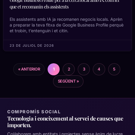
que et recomanin els assistents
Els assistents amb IA ja recomanen negocis locals. Aprèn
a preparar la teva fitxa de Google Business Profile perquè
et trobin, t’entenguin i et citin.
23 DE JULIOL DE 2026
« ANTERIOR
1
2
3
4
5
SEGÜENT »
COMPROMÍS SOCIAL
Tecnologia i coneixement al servei de causes que
importen.
Col·laborem amb entitats i projectes sense ànim de lucre