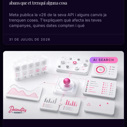
abans que et trenqui alguna cosa
Meta publica la v26 de la seva API i alguns canvis ja
trenquen coses. T’expliquem què afecta les teves
campanyes, quines dates compten i què
31 DE JULIOL DE 2026
AI SEARCH