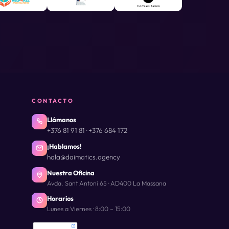
CONTACTO
Llámanos
+376 81 91 81
+376 684 172
·
¡Hablamos!
hola@daimatics.agency
Nuestra Oficina
Avda. Sant Antoni 65 · AD400 La Massana
Horarios
Lunes a Viernes · 8:00 – 15:00