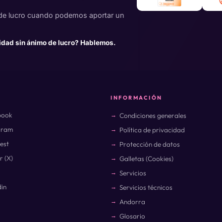
de lucro cuando podemos aportar un
idad sin ánimo de lucro? Hablemos.
INFORMACIÓN
book
Condiciones generales
gram
Política de privacidad
rest
Protección de datos
r (X)
Galletas (Cookies)
Servicios
din
Servicios técnicos
Andorra
Glosario