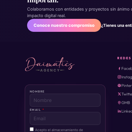
Colaboramos con entidades y proyectos sin ánimo 
impacto digital real.
Conoce nuestro compromiso
¿Tienes una ent
REDES
Face
Insta
Pinte
NOMBRE
Twitte
GMB
EMAIL
Linke
Acepto el almacenamiento de