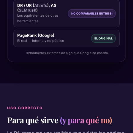
DR / UR (
Ahrefs
), AS
(
SEMrush
)
NO COMPARABLES ENTRE SÍ
Los equivalentes de otras
herramientas
PageRank (Google)
EL ORIGINAL
El real — interno y no público
Termómetros externos de algo que Google no enseña
USO CORRECTO
Para qué sirve
(y para qué no)