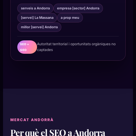
serveis a Andorra
empresa [sector] Andorra
[servei] La Massana
a prop meu
millor [servei] Andorra
Autoritat territorial i oportunitats orgàniques no
SEO +
captades
GEO
MERCAT ANDORRÀ
Per què el SEO a Andorra