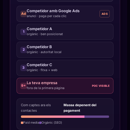
Competidor amb Google Ads
Ad
ADS
anunci · paga per cada clic
Competidor A
1
orgànic · ben posicionat
Competidor B
2
orgànic · autoritat local
Competidor C
3
orgànic · fitxa + web
La teva empresa
9+
POC VISIBLE
fora de la primera pàgina
Com captes ara els
Massa depenent del
contactes
pagament
Paid media
Orgànic (SEO)