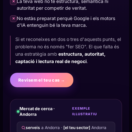
La teva web no té estructura, semàntica ni
✕
autoritat per competir de veritat.
No estàs preparat perquè Google i els motors
✕
d'IA entenguin bé la teva marca.
Si et reconeixes en dos o tres d'aquests punts, el
problema no és només "fer SEO". El que falta és
una estratègia amb
estructura, autoritat,
captació i lectura real de negoci
.
Revisem el teu cas →
Mercat de cerca ·
EXEMPLE
Andorra
IL·LUSTRATIU
serveis
a Andorra ·
[el teu sector]
Andorra