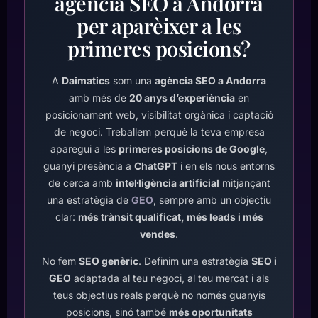
agència SEO a Andorra
per aparèixer a les
primeres posicions?
A
Daimatics
som una
agència SEO a Andorra
amb més de
20 anys d’experiència
en
posicionament web, visibilitat orgànica i captació
de negoci. Treballem perquè la teva empresa
aparegui a les
primeres posicions de Google
,
guanyi presència a
ChatGPT
i en els nous entorns
de cerca amb
intel·ligència artificial
mitjançant
una estratègia de
GEO
, sempre amb un objectiu
clar:
més trànsit qualificat, més leads i més
vendes
.
No fem
SEO genèric
. Definim una estratègia
SEO i
GEO
adaptada al teu negoci, al teu mercat i als
teus objectius reals perquè no només guanyis
posicions, sinó també
més oportunitats