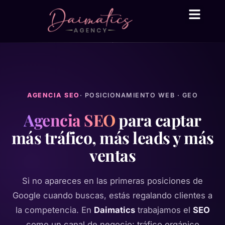
Daima Business AI
Servicios técni
● En línea
AGENCIA SEO
· POSICIONAMIENTO WEB · GEO
Agencia SEO
para captar
más tráfico, más leads y más
ventas
Si no apareces en las primeras posiciones de
Google cuando buscas, estás regalando clientes a
la competencia. En
Daimatics
trabajamos el
SEO
como un canal de negocio: tráfico orgánico