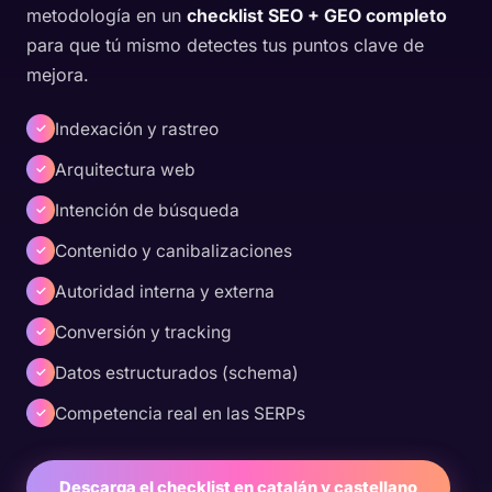
metodología en un
checklist SEO + GEO completo
para que tú mismo detectes tus puntos clave de
mejora.
Indexación y rastreo
✓
Arquitectura web
✓
Intención de búsqueda
✓
Contenido y canibalizaciones
✓
Autoridad interna y externa
✓
Conversión y tracking
✓
Datos estructurados (schema)
✓
Competencia real en las SERPs
✓
Descarga el checklist en catalán y castellano