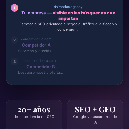
daimatics.agency
1
Tu empresa —
visible en las búsquedas que
importan
Estrategia SEO orientada a negocio, tráfico cualificado y
conversión…
competidor-a.com
2
Competidor A
Servicios y precios…
competidor-b.com
3
Competidor B
Descubre nuestra oferta…
20+ años
SEO + GEO
de experiencia en SEO
Google y buscadores de
IA