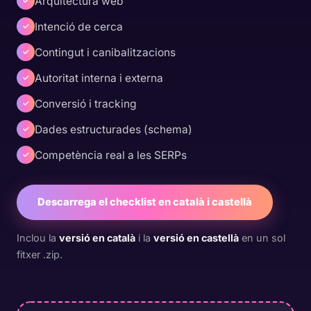
Arquitectura web
✓
Intenció de cerca
✓
Contingut i canibalitzacions
✓
Autoritat interna i externa
✓
Conversió i tracking
✓
Dades estructurades (schema)
✓
Competència real a les SERPs
✓
Descarrega el checklist en català i castellà
Inclou la
versió en català
i la
versió en castellà
en un sol
fitxer .zip.