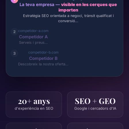
La teva empresa —
visible en les cerques que
importen
Estratègia SEO orientada a negoci, trànsit qualificat i
conversió…
competidor-a.com
2
Competidor A
Serveis i preus…
competidor-b.com
3
Competidor B
Descobreix la nostra oferta…
20+ anys
SEO + GEO
d'experiència en SEO
Google i cercadors d'IA