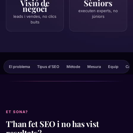
Visió de
Sèniors
negoci
executen experts, no
leads i vendes, no clics
júniors
buits
El problema
Tipus d’SEO
Mètode
Mesura
Equip
Cas 
ET SONA?
T'han fet SEO i no has vist