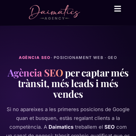
Daima Business AI
Serveis tècnic
● En línia
AGÈNCIA SEO
· POSICIONAMENT WEB · GEO
Agència SEO
per captar més
trànsit, més leads i més
vendes
Si no apareixes a les primeres posicions de Google
quan et busquen, estàs regalant clients a la
competència. A
Daimatics
treballem el
SEO
com
un canal de negoci: trànsit orgànic qualificat que es