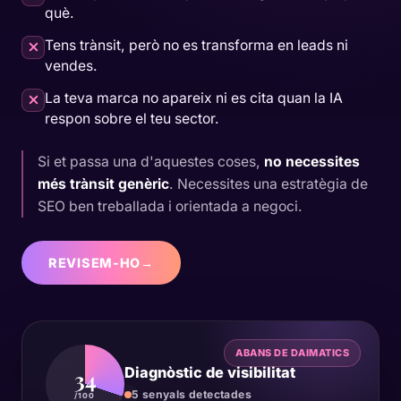
què.
Tens trànsit, però no es transforma en leads ni
vendes.
La teva marca no apareix ni es cita quan la IA
respon sobre el teu sector.
Si et passa una d'aquestes coses,
no necessites
més trànsit genèric
. Necessites una estratègia de
SEO ben treballada i orientada a negoci.
REVISEM-HO
→
ABANS DE DAIMATICS
Diagnòstic de visibilitat
34
5 senyals detectades
/100