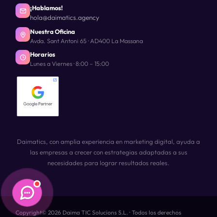
¡Hablamos!
hola@daimatics.agency
Nuestra Oficina
Avda. Sant Antoni 65 · AD400 La Massana
Horarios
Lunes a Viernes · 8:00 – 15:00
Daimatics, con amplia experiencia en marketing digital, ayuda a
las empresas a crecer con estrategias adaptadas a sus
necesidades para lograr resultados reales.
Copyright© 2026 Daima TIC Solucions S.L. · Todos los derechos
Daimatics