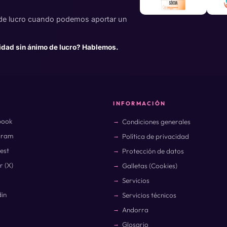
de lucro cuando podemos aportar un
idad sin ánimo de lucro? Hablemos.
INFORMACIÓN
book
Condiciones generales
gram
Política de privacidad
rest
Protección de datos
r (X)
Galletas (Cookies)
Servicios
din
Servicios técnicos
Andorra
Glosario