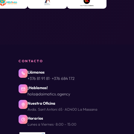
CONTACTO
Llámanos
+376 81 91 81
+376 684 172
·
¡Hablamos!
hola@daimatics.agency
Nuestra Oficina
Avda. Sant Antoni 65 · AD400 La Massana
Horarios
Lunes a Viernes · 8:00 – 15:00