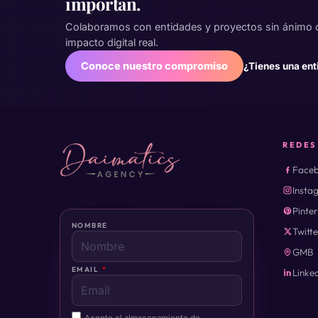
importan.
Colaboramos con entidades y proyectos sin ánimo 
impacto digital real.
Conoce nuestro compromiso
¿Tienes una ent
REDES
Face
Insta
Pinte
NOMBRE
Twitte
GMB
EMAIL
Linke