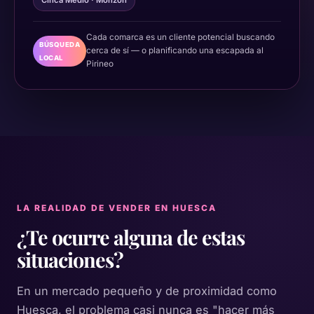
Cinca Medio · Monzón
Cada comarca es un cliente potencial buscando
BÚSQUEDA
cerca de sí — o planificando una escapada al
LOCAL
Pirineo
LA REALIDAD DE VENDER EN HUESCA
¿Te ocurre alguna de estas
situaciones?
En un mercado pequeño y de proximidad como
Huesca, el problema casi nunca es "hacer más