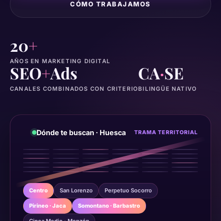
CÓMO TRABAJAMOS
20
+
AÑOS EN MARKETING DIGITAL
SEO
+
Ads
CA
·
SE
CANALES COMBINADOS CON CRITERIO
BILINGÜE NATIVO
Dónde te buscan · Huesca
TRAMA TERRITORIAL
Centro
San Lorenzo
Perpetuo Socorro
Pirineo · Jaca
Somontano · Barbastro