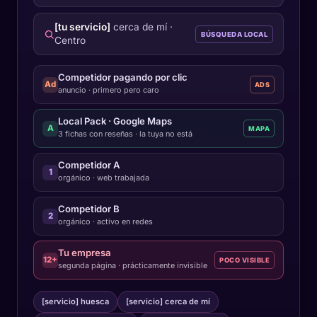
[tu servicio]
cerca de mí ·
BÚSQUEDA LOCAL
Centro
Competidor pagando por clic
Ad
ADS
anuncio · primero pero caro
Local Pack · Google Maps
A
MAPA
3 fichas con reseñas · la tuya no está
Competidor A
1
orgánico · web trabajada
Competidor B
2
orgánico · activo en redes
Tu empresa
12+
POCO VISIBLE
segunda página · prácticamente invisible
[servicio] huesca
[servicio] cerca de mí