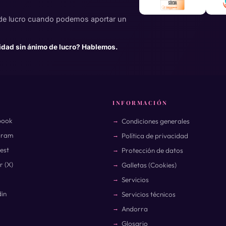
de lucro cuando podemos aportar un
idad sin ánimo de lucro? Hablemos.
INFORMACIÓN
book
Condiciones generales
gram
Política de privacidad
rest
Protección de datos
r (X)
Galletas (Cookies)
Servicios
din
Servicios técnicos
Andorra
Glosario