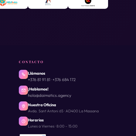
CONTACTO
Llámanos
+376 81 91 81
+376 684 172
·
¡Hablamos!
hola@daimatics.agency
Nuestra Oficina
Avda. Sant Antoni 65 · AD400 La Massana
Horarios
Lunes a Viernes · 8:00 – 15:00