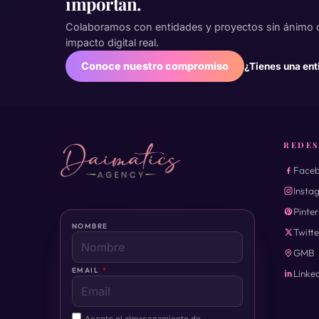
importan.
Colaboramos con entidades y proyectos sin ánimo 
impacto digital real.
Conoce nuestro compromiso
¿Tienes una ent
REDES
Face
Insta
Pinte
NOMBRE
Twitte
GMB
EMAIL
Linke