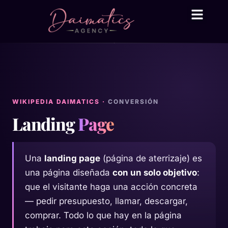
Daima Business AI
Servicios técni
● En línea
WIKIPEDIA DAIMATICS ·
CONVERSIÓN
Landing
Page
Una
landing page
(página de aterrizaje) es
una página diseñada
con un solo objetivo
:
que el visitante haga una acción concreta
— pedir presupuesto, llamar, descargar,
comprar. Todo lo que hay en la página