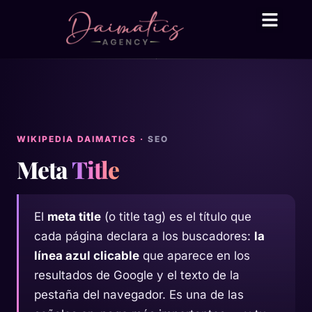
Daima Business AI
Servicios técni
● En línea
WIKIPEDIA DAIMATICS ·
SEO
Meta
Title
El
meta title
(o title tag) es el título que
cada página declara a los buscadores:
la
línea azul clicable
que aparece en los
resultados de Google y el texto de la
pestaña del navegador. Es una de las