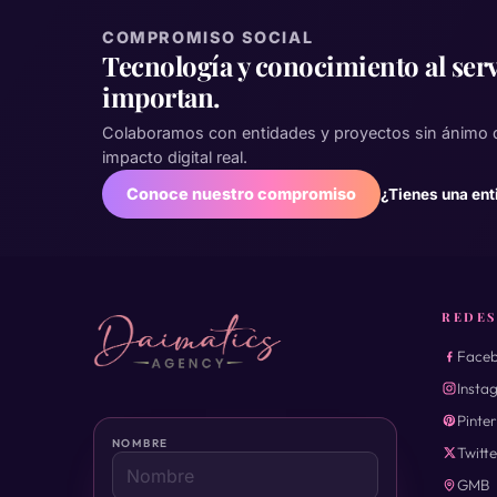
COMPROMISO SOCIAL
Tecnología y conocimiento al serv
importan.
Colaboramos con entidades y proyectos sin ánimo 
impacto digital real.
Conoce nuestro compromiso
¿Tienes una ent
REDES
Face
Insta
Pinte
NOMBRE
Twitte
GMB