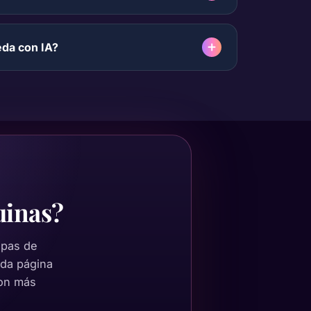
eda con IA?
uinas?
apas de
ada página
on más