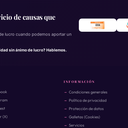
icio de causas que
de lucro cuando podemos aportar un
idad sin ánimo de lucro? Hablemos.
INFORMACIÓN
book
Condiciones generales
gram
Política de privacidad
rest
Protección de datos
r (X)
Galletas (Cookies)
Servicios