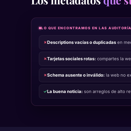
LO QUE ENCONTRAMOS EN LAS AUDITORÍ
✗
Descriptions vacías o duplicadas
en med
✗
Tarjetas sociales rotas:
compartes la web
✗
Schema ausente o inválido:
la web no ex
✓
La buena noticia:
son arreglos de alto re