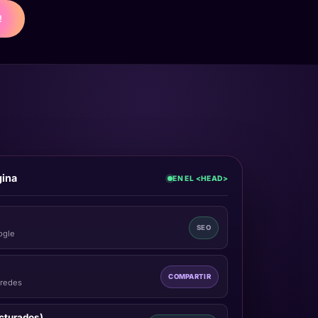
!
gina
EN EL <HEAD>
SEO
ogle
COMPARTIR
 redes
cturados)