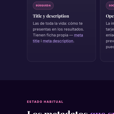
BÚSQUEDA
SOC
Title y description
Ope
Las de toda la vida: cómo te
La i
presentas en los resultados.
tarj
Tienen ficha propia —
meta
enla
title
i
meta description
.
prev
pued
ESTADO HABITUAL
Los metadatos
que s