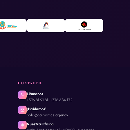
CONTACTO
Llámanos
+376 81 91 81
+376 684 172
·
¡Hablamos!
hola@daimatics.agency
Nuestra Oficina
Avda. Sant Antoni 65 · AD400 La Massana