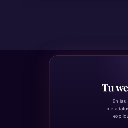
Tu w
En las
metadatos
expliq