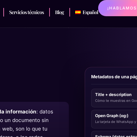
¡HABLAMOS
Servicios técnicos
Blog
Español
Metadatos de una pá
Title + description
Cómo te muestras en Go
la información
: datos
Open Graph (og:)
 o un documento sin
La tarjeta de WhatsApp y
a web, son lo que tu
Schema (datos estru