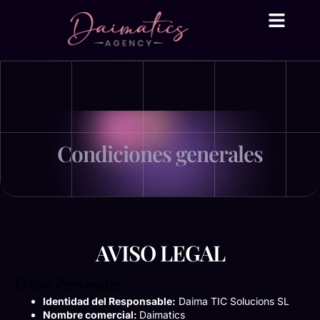
Daima Business AI
Servicios técni
● En línea
Condiciones generales
AVISO LEGAL
Datos Personales
Identidad del Responsable:
Daima TIC Solucions SL
Nombre comercial:
Daimatics