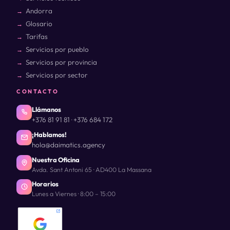
Andorra
Glosario
Tarifas
Servicios por pueblo
Servicios por provincia
Servicios por sector
CONTACTO
Llámanos
+376 81 91 81
+376 684 172
·
¡Hablamos!
hola@daimatics.agency
Nuestra Oficina
Avda. Sant Antoni 65 · AD400 La Massana
Horarios
Lunes a Viernes · 8:00 – 15:00