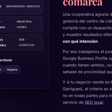
comarca
t
UNIVERSIDAD · NEGOCIO
Una cooperativa agraria d
gestoría del centro de Lle
 ·
INDUSTRIA
ers
compite con un despacho
LIGERA
y muestra resultados dif
os
B2B ·
con qué intención
.
ales
LOGÍSTICA
Por eso trabajamos el po
Google Business Profile 
rritorio
cuando tienen sentido, co
s
Segarra
señales de proximidad qu
Y si tu negocio vende en t
Garrigues), el criterio es
no en todas partes para i
servicio de
SEO local
.