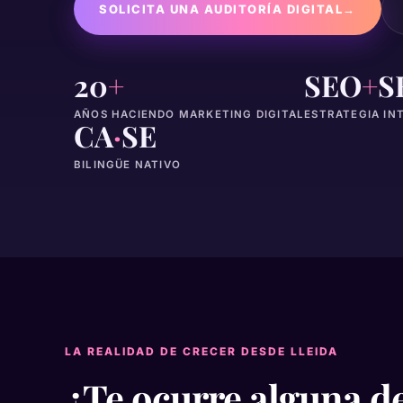
SOLICITA UNA AUDITORÍA DIGITAL
→
20
+
SEO
+
S
AÑOS HACIENDO MARKETING DIGITAL
ESTRATEGIA IN
CA
·
SE
BILINGÜE NATIVO
LA REALIDAD DE CRECER DESDE LLEIDA
¿Te ocurre alguna de