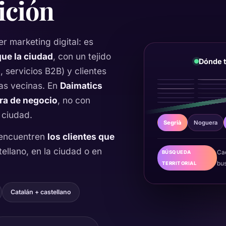
ición
r marketing digital: es
que la ciudad
, con un tejido
Dónde t
 servicios B2B) y clientes
as vecinas. En
Daimatics
ura de negocio
, no con
 ciudad.
Segrià
Noguera
e encuentren
los clientes que
tellano, en la ciudad o en
Cad
BÚSQUEDA
bus
TERRITORIAL
Catalán + castellano