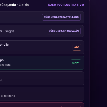
búsqueda · Lleida
EJEMPLO ILUSTRATIVO
BÚSQUEDA EN CASTELLANO
í · Segrià
BÚSQUEDA EN CATALÁN
r clic
ADS
aps
MAPA
a no está
ado
el territorio