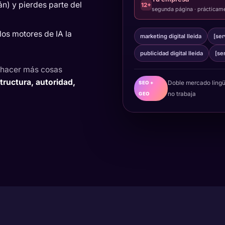
án) y pierdes parte del
12+
segunda página · prácticame
os motores de IA la
marketing digital lleida
[ser
publicidad digital lleida
[se
 "hacer más cosas
tructura, autoridad,
Doble mercado lingü
SEO +
no trabaja
GEO