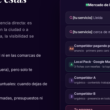
Mercado de 
[tu servicio]
Lleida
encia directa: es
n la ciudad o a
[tu servicio]
cerca de m
, la visibilidad se
Competidor pagando po
Ad
anuncio · primero pero caro
 ni en las comarcas de
Local Pack · Google M
A
3 fichas con reseñas · la tuy
uera), pero solo te
Competidor A
1
orgánico · contenido trabaj
untuales: cuando dejas de
Competidor B
2
amadas, presupuestos ni
orgánico · presencia en todo 
Tu empresa