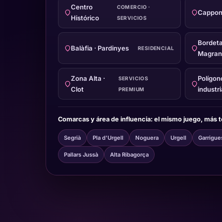
Centro
COMERCIO ·
Cappon
Histórico
SERVICIOS
Bordeta
Balàfia · Pardinyes
RESIDENCIAL
Magran
Zona Alta ·
Polígon
SERVICIOS
Clot
industri
PREMIUM
Comarcas y área de influencia: el mismo juego, más te
Segrià
Pla d'Urgell
Noguera
Urgell
Garrigue
Pallars Jussà
Alta Ribagorça