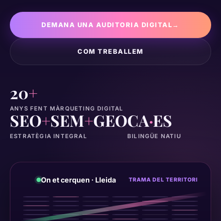
DEMANA UNA AUDITORIA DIGITAL
→
COM TREBALLEM
20
+
ANYS FENT MÀRQUETING DIGITAL
SEO
+
SEM
+
GEO
CA
·
ES
ESTRATÈGIA INTEGRAL
BILINGÜE NATIU
On et cerquen · Lleida
TRAMA DEL TERRITORI