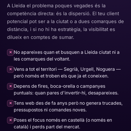
A Lleida el problema poques vegades és la
competència directa: és la dispersió. El teu client
potencial pot ser a la ciutat o a dues comarques de
distància, i si no hi ha estratègia, la visibilitat es
dilueix en comptes de sumar.
No apareixes quan et busquen a Lleida ciutat ni a
✕
les comarques del voltant.
Vens a tot el territori — Segrià, Urgell, Noguera —
✕
però només et troben els que ja et coneixen.
Depens de fires, boca-orella o campanyes
✕
puntuals: quan pares d'invertir-hi, desapareixes.
Tens web des de fa anys però no genera trucades,
✕
pressupostos ni comandes noves.
Poses el focus només en castellà (o només en
✕
català) i perds part del mercat.