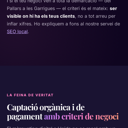
I si el teu negoci ven a tota la demarcació — del
Pallars a les Garrigues — el criteri és el mateix:
ser
visible on hi ha els teus clients
, no a tot arreu per
inflar xifres. Ho expliquem a fons al nostre servei de
SEO local
.
LA FEINA DE VERITAT
Captació orgànica i de
pagament
amb criteri de negoci