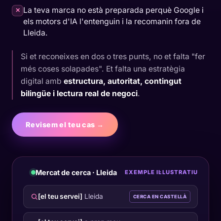
La teva marca no està preparada perquè Google i
✕
els motors d'IA l'entenguin i la recomanin fora de
Lleida.
Si et reconeixes en dos o tres punts, no et falta "fer
més coses solapades". Et falta una estratègia
digital amb
estructura, autoritat, contingut
bilingüe i lectura real de negoci
.
Revisem el teu cas →
Mercat de cerca · Lleida
EXEMPLE IL·LUSTRATIU
[el teu servei]
Lleida
CERCA EN CASTELLÀ