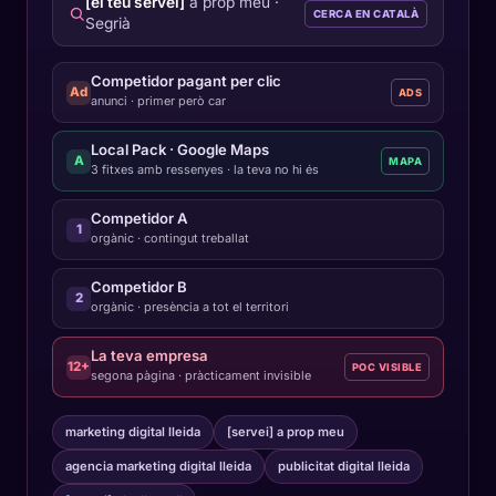
[el teu servei]
a prop meu ·
CERCA EN CATALÀ
Segrià
Competidor pagant per clic
Ad
ADS
anunci · primer però car
Local Pack · Google Maps
A
MAPA
3 fitxes amb ressenyes · la teva no hi és
Competidor A
1
orgànic · contingut treballat
Competidor B
2
orgànic · presència a tot el territori
La teva empresa
12+
POC VISIBLE
segona pàgina · pràcticament invisible
marketing digital lleida
[servei] a prop meu
agencia marketing digital lleida
publicitat digital lleida