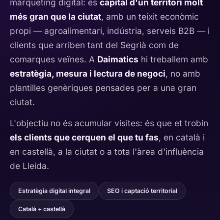
màrqueting digital: és
capital d'un territori molt
més gran que la ciutat
, amb un teixit econòmic
propi — agroalimentari, indústria, serveis B2B — i
clients que arriben tant del Segrià com de
comarques veïnes. A
Daimatics
hi treballem amb
estratègia, mesura i lectura de negoci
, no amb
plantilles genèriques pensades per a una gran
ciutat.
L'objectiu no és acumular visites: és que et trobin
els clients que cerquen el que tu fas
, en català i
en castellà, a la ciutat o a tota l'àrea d'influència
de Lleida.
Estratègia digital integral
SEO i captació territorial
Català + castellà