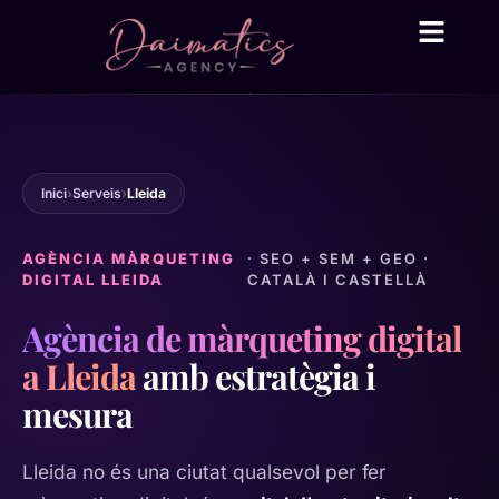
Daima Business AI
Serveis tècnic
● En línia
Inici
›
Serveis
›
Lleida
AGÈNCIA MÀRQUETING
· SEO + SEM + GEO ·
DIGITAL LLEIDA
CATALÀ I CASTELLÀ
Agència de màrqueting digital
a Lleida
amb estratègia i
mesura
Lleida no és una ciutat qualsevol per fer