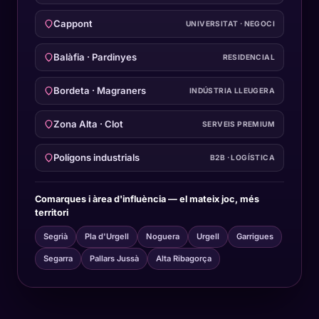
Cappont
UNIVERSITAT · NEGOCI
Balàfia · Pardinyes
RESIDENCIAL
Bordeta · Magraners
INDÚSTRIA LLEUGERA
Zona Alta · Clot
SERVEIS PREMIUM
Polígons industrials
B2B · LOGÍSTICA
Comarques i àrea d'influència — el mateix joc, més
territori
Segrià
Pla d'Urgell
Noguera
Urgell
Garrigues
Segarra
Pallars Jussà
Alta Ribagorça