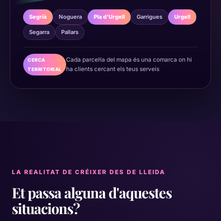
Segrià
Noguera
Pla d'Urgell
Garrigues
Urgell
Segarra
Pallars
Cada parcel·la del mapa és una comarca on hi
CERCA
ha clients cercant els teus serveis
TERRITORIAL
LA REALITAT DE CRÉIXER DES DE LLEIDA
Et passa alguna d'aquestes
situacions?