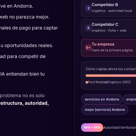
Competidor B
ave en Andorra.
2
orgánico · autoridad local
web no parezca mejor.
Competidor C
ales de pago para captar
3
orgánico · ficha + web
Tu empresa
 u oportunidades reales.
9+
fuera de la primera página
dad para competir de
Cómo captas ahora los contac
IA entiendan bien tu
Paid Media
Orgánico (SEO)
l problema no es solo
servicios en Andorra
empre
estructura, autoridad,
mejor [servicio] Andorra
Autoridad territori
SEO + GEO