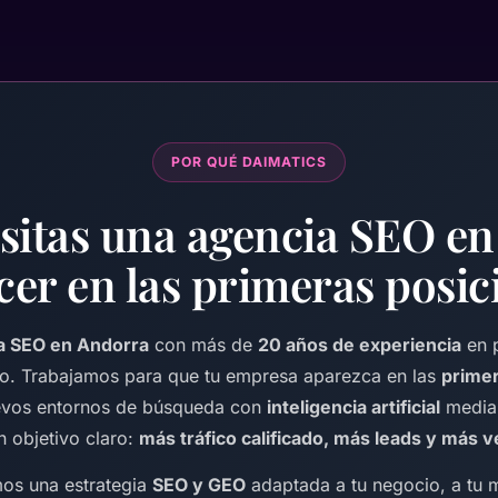
POR QUÉ DAIMATICS
sitas una agencia SEO e
cer en las primeras posic
a SEO en Andorra
con más de
20 años de experiencia
en p
io. Trabajamos para que tu empresa aparezca en las
primer
evos entornos de búsqueda con
inteligencia artificial
median
n objetivo claro:
más tráfico calificado, más leads y más 
mos una estrategia
SEO y GEO
adaptada a tu negocio, a tu m