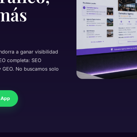
 más
orra a ganar visibilidad
 SEO completa: SEO
d y GEO. No buscamos solo
sApp