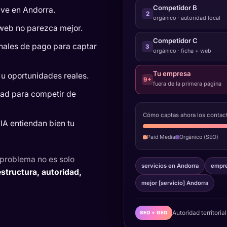
Competidor B
ave en Andorra.
2
orgánico · autoridad local
web no parezca mejor.
Competidor C
ales de pago para captar
3
orgánico · ficha + web
Tu empresa
 u oportunidades reales.
9+
fuera de la primera página
dad para competir de
Cómo captas ahora los contac
IA entiendan bien tu
Paid Media
Orgánico (SEO)
l problema no es solo
servicios en Andorra
empre
estructura, autoridad,
mejor [servicio] Andorra
Autoridad territori
SEO + GEO