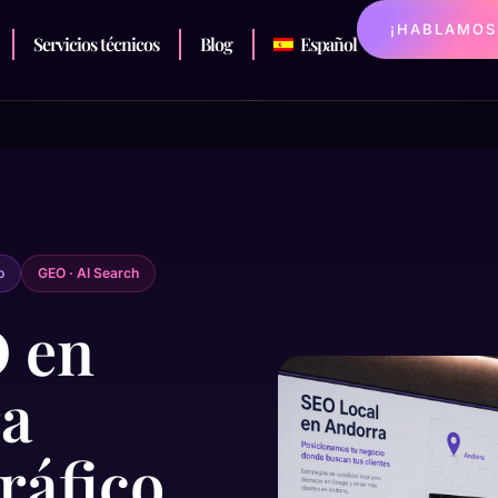
¡HABLAMOS
Servicios técnicos
Blog
Español
o
GEO · AI Search
 en
ra
ráfico,