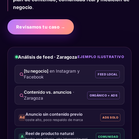
negocio
.
Revisamos tu caso →
Análisis de feed · Zaragoza
EJEMPLO ILUSTRATIVO
[tu negocio]
en Instagram y
FEED LOCAL
Facebook
Contenido vs. anuncios
·
ORGÁNICO + ADS
Zaragoza
Anuncio sin contenido previo
Ad
ADS SOLO
coste alto, poco respaldo de marca
Reel de producto natural
A
COMUNIDAD