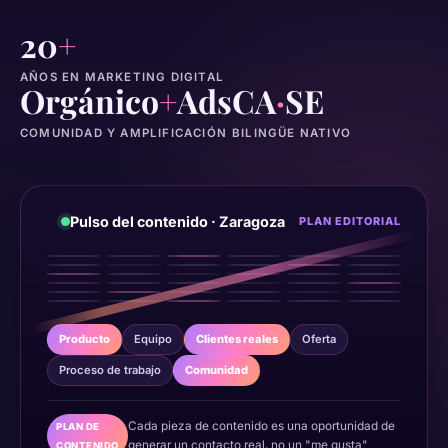
20
+
AÑOS EN MARKETING DIGITAL
Orgánico
+
Ads
CA
·
SE
COMUNIDAD Y AMPLIFICACIÓN
BILINGÜE NATIVO
Pulso del contenido · Zaragoza
PLAN EDITORIAL
Producto
Equipo
Clientes reales
Oferta
Proceso de trabajo
Comunidad
Cada pieza de contenido es una oportunidad de
PLAN DE
generar un contacto real, no un "me gusta"
CONTENIDO