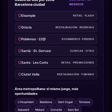
Barcelona ciudad
NEGOCIO
Eixample
RETAIL · FLASH
Gràcia
RESTAURACIÓN · RESERVAS
Poblenou · 22@
ECOMMERCE · PEDIDOS
Sarrià · St. Gervasi
CLÍNICAS · CITAS
Sants · Les Corts
RETAIL · PROMOCIONES
Ciutat Vella
RESTAURACIÓN · TURISMO
Área metropolitana: el mismo juego, más
oportunidades
L'Hospitalet
Badalona
Sant Cugat
Terrassa
Sabadell
Mataró
Cornellà
Sant Boi