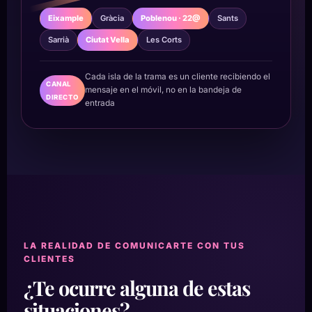
Eixample
Gràcia
Poblenou · 22@
Sants
Sarrià
Ciutat Vella
Les Corts
Cada isla de la trama es un cliente recibiendo el
CANAL
mensaje en el móvil, no en la bandeja de
DIRECTO
entrada
LA REALIDAD DE COMUNICARTE CON TUS
CLIENTES
¿Te ocurre alguna de estas
situaciones?