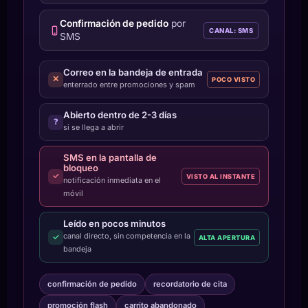
Confirmación de pedido
por
CANAL: SMS
SMS
Correo en la bandeja de entrada
✕
POCO VISTO
enterrado entre promociones y spam
Abierto dentro de 2-3 días
?
si se llega a abrir
SMS en la pantalla de
bloqueo
✓
VISTO AL INSTANTE
notificación inmediata en el
móvil
Leído en pocos minutos
canal directo, sin competencia en la
✓
ALTA APERTURA
bandeja
confirmación de pedido
recordatorio de cita
promoción flash
carrito abandonado