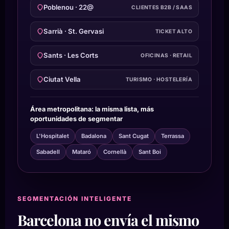
Poblenou · 22@
CLIENTES B2B / SAAS
Sarrià · St. Gervasi
TICKET ALTO
Sants · Les Corts
OFICINAS · RETAIL
Ciutat Vella
TURISMO · HOSTELERÍA
Área metropolitana: la misma lista, más
oportunidades de segmentar
L'Hospitalet
Badalona
Sant Cugat
Terrassa
Sabadell
Mataró
Cornellà
Sant Boi
SEGMENTACIÓN INTELIGENTE
Barcelona no envía el mismo