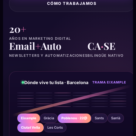
CÓMO TRABAJAMOS
20
+
AÑOS EN MARKETING DIGITAL
Email
+
Auto
CA
·
SE
NEWSLETTERS Y AUTOMATIZACIONES
BILINGÜE NATIVO
Dónde vive tu lista · Barcelona
TRAMA EIXAMPLE
Eixample
Gràcia
Poblenou · 22@
Sants
Sarrià
Ciutat Vella
Les Corts