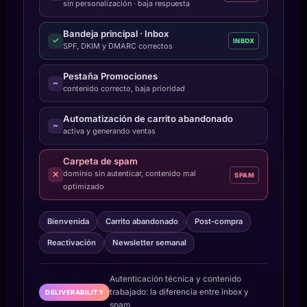
sin personalización · baja respuesta
Bandeja principal · Inbox
✓
INBOX
SPF, DKIM y DMARC correctos
Pestaña Promociones
~
contenido correcto, baja prioridad
Automatización de carrito abandonado
~
activa y generando ventas
Carpeta de spam
dominio sin autenticar, contenido mal
✕
SPAM
optimizado
Bienvenida
Carrito abandonado
Post-compra
Reactivación
Newsletter semanal
Autenticación técnica y contenido
trabajado: la diferencia entre inbox y
DELIVERABILITY
spam