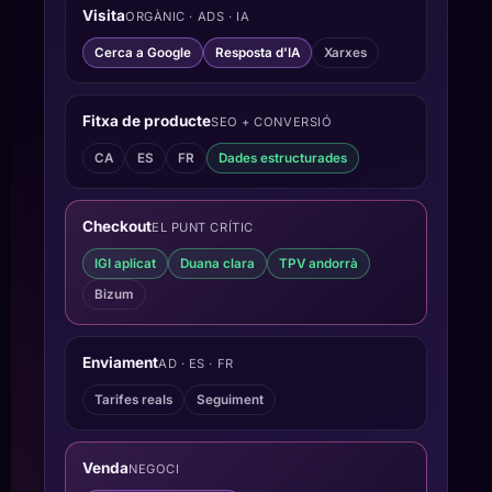
Visita
ORGÀNIC · ADS · IA
Cerca a Google
Resposta d'IA
Xarxes
Fitxa de producte
SEO + CONVERSIÓ
CA
ES
FR
Dades estructurades
Checkout
EL PUNT CRÍTIC
IGI aplicat
Duana clara
TPV andorrà
Bizum
Enviament
AD · ES · FR
Tarifes reals
Seguiment
Venda
NEGOCI