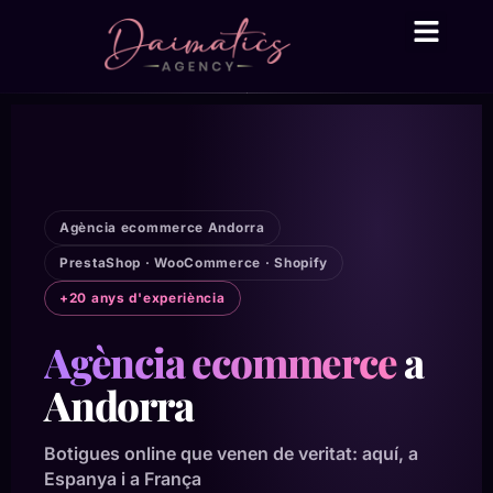
Daima Business AI
Serveis tècnic
● En línia
Agència ecommerce Andorra
PrestaShop · WooCommerce · Shopify
+20 anys d'experiència
Agència ecommerce
a
Andorra
Botigues online que venen de veritat: aquí, a
Espanya i a França