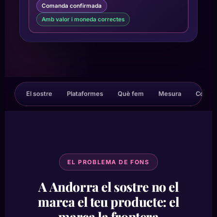
Comanda confirmada
Amb valor i moneda correctes
El sostre
Plataformes
Què fem
Mesura
Com h
EL PROBLEMA DE FONS
A Andorra el sostre no el
marca el teu producte: el
marca la frontera