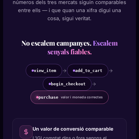
números dels tres mercats siguin comparables
entre ells — i que quan una xifra digui una
cosa, sigui veritat.
No escalem campanyes.
Escalem
senyals fiables.
view_item
add_to_cart
begin_checkout
purchase
valor i moneda correctes
Un valor de conversió comparable
L'IGI comptat dins o fora segons el