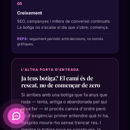
Creixement
SEO, campanyes i millora de conversió continuats.
La botiga no s'acaba el dia que s'obre: comença.
REPS:
seguiment periòdic amb decisions, no només
gràfiques.
L'ALTRA PORTA D'ENTRADA
Ja tens botiga? El camí és de
rescat, no de començar de zero
Si arribes amb una botiga que fa anys que
roda — lenta, antiga o abandonada pel qui
la va fer — el procés canvia d'ordre però
no d'exigència: primer entendre què hi ha,
després moure-ho sense trencar res. I
Daimatics
mentre la botiga nova es construeix, la