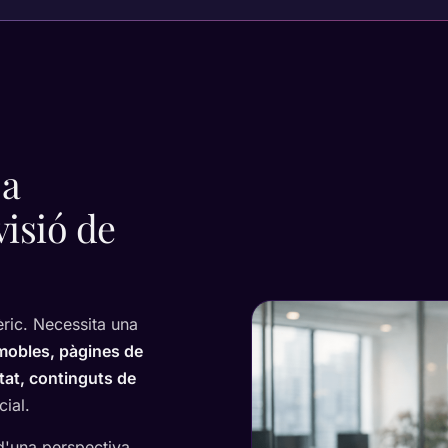
 a
isió de
ric. Necessita una
mmobles, pàgines de
tat, continguts de
ial.
d'una perspectiva