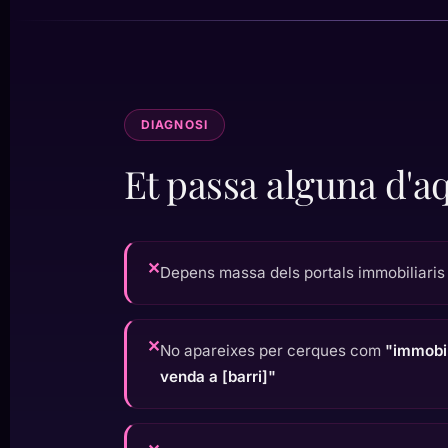
DIAGNOSI
Et passa alguna d'a
✕
Depens massa dels portals immobiliaris
✕
No apareixes per cerques com
"immobili
venda a [barri]"