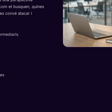
 com et busquen, quines
es convé atacar i
ermediaris
xes