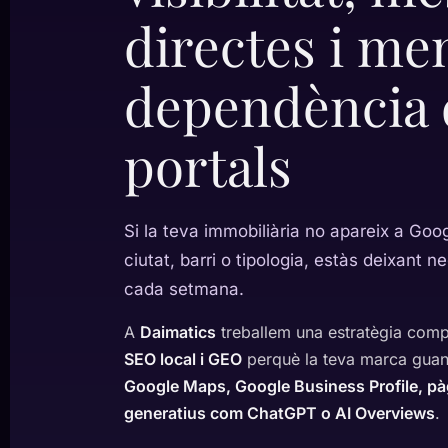
directes i me
dependència 
portals
Si la teva immobiliària no apareix a Go
ciutat, barri o tipologia, estàs deixant n
cada setmana.
A
Daimatics
treballem una estratègia com
SEO local i GEO
perquè la teva marca guanyi
Google Maps, Google Business Profile, pà
generatius com ChatGPT o AI Overviews
.