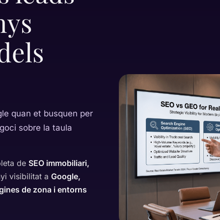
nys
dels
ogle quan et busquen per
egoci sobre la taula
pleta de
SEO immobiliari,
 visibilitat a
Google,
gines de zona i entorns