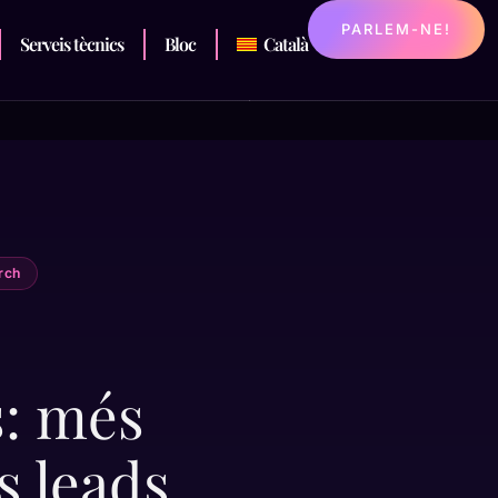
PARLEM-NE!
Serveis tècnics
Bloc
Català
rch
s: més
és leads