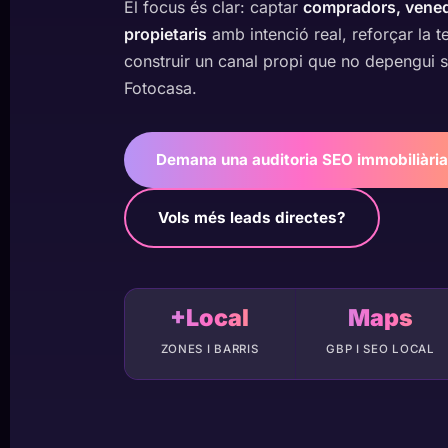
El focus és clar: captar
compradors, venedo
propietaris
amb intenció real, reforçar la te
construir un canal propi que no depengui s
Fotocasa.
Demana una auditoria SEO immobiliària
Vols més leads directes?
+Local
Maps
ZONES I BARRIS
GBP I SEO LOCAL