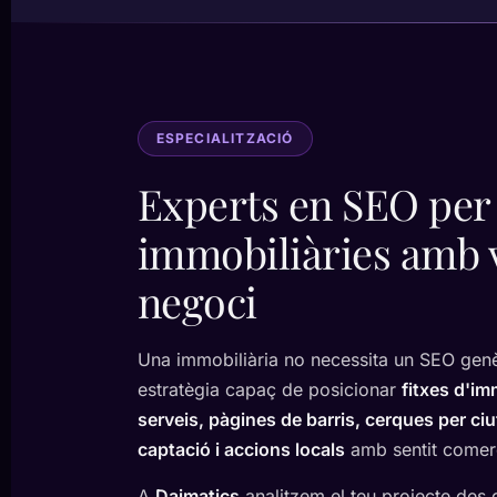
ESPECIALITZACIÓ
Experts en SEO per
immobiliàries amb v
negoci
Una immobiliària no necessita un SEO genè
estratègia capaç de posicionar
fitxes d'i
serveis, pàgines de barris, cerques per ciu
captació i accions locals
amb sentit comerc
A
Daimatics
analitzem el teu projecte des 