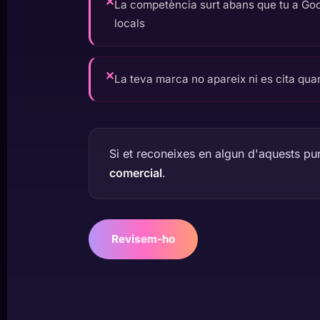
✕
La competència surt abans que tu a Goog
locals
✕
La teva marca no apareix ni es cita qua
Si et reconeixes en algun d'aquests pun
comercial
.
Revisem-ho