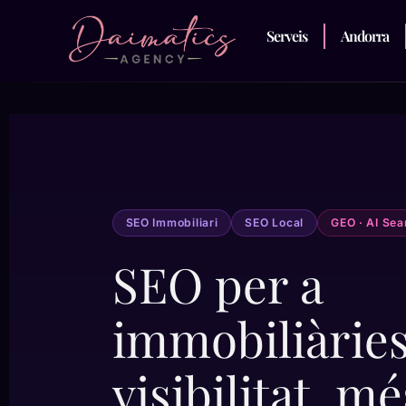
Serveis
Andorra
SEO Immobiliari
SEO Local
GEO · AI Sea
SEO per a
immobiliàrie
visibilitat, m