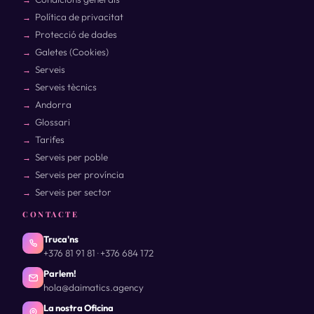
Política de privacitat
Protecció de dades
Galetes (Cookies)
Serveis
Serveis tècnics
Andorra
Glossari
Tarifes
Serveis per poble
Serveis per província
Serveis per sector
CONTACTE
Truca'ns
+376 81 91 81
+376 684 172
·
Parlem!
hola@daimatics.agency
La nostra Oficina