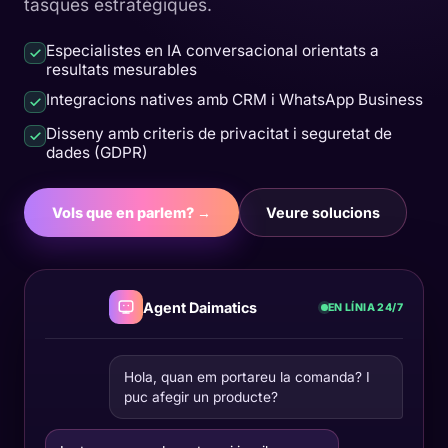
tasques estratègiques.
Especialistes en IA conversacional orientats a
resultats mesurables
Integracions natives amb CRM i WhatsApp Business
Disseny amb criteris de privacitat i seguretat de
dades (GDPR)
Vols que en parlem? →
Veure solucions
Agent Daimatics
EN LÍNIA 24/7
Hola, quan em portareu la comanda? I
puc afegir un producte?