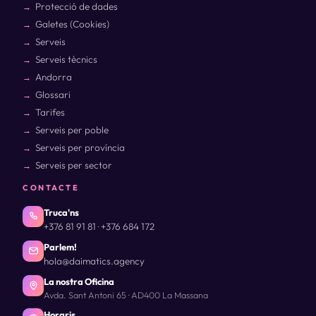
Protecció de dades
Galetes (Cookies)
Serveis
Serveis tècnics
Andorra
Glossari
Tarifes
Serveis per poble
Serveis per província
Serveis per sector
CONTACTE
Truca'ns
+376 81 91 81
+376 684 172
·
Parlem!
hola@daimatics.agency
La nostra Oficina
Avda. Sant Antoni 65 · AD400 La Massana
Horaris