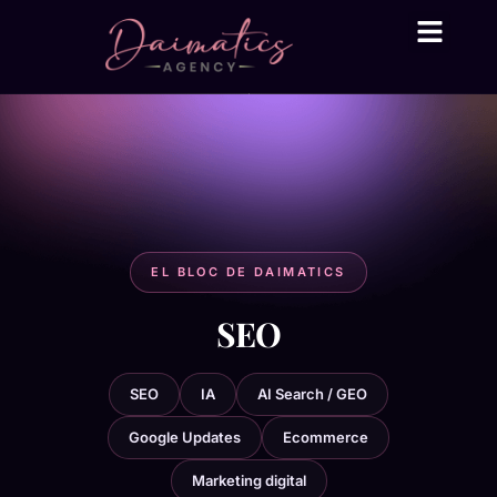
Daima Business AI
Serveis tècnic
● En línia
EL BLOC DE DAIMATICS
SEO
SEO
IA
AI Search / GEO
Google Updates
Ecommerce
Marketing digital