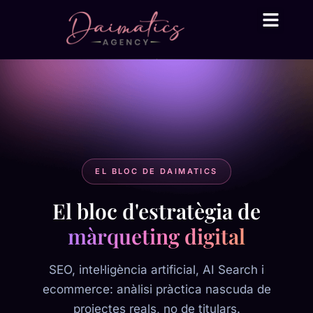
Daima Business AI
Serveis tècnic
● En línia
EL BLOC DE DAIMATICS
El bloc d'estratègia de
màrqueting digital
SEO, intel·ligència artificial, AI Search i
ecommerce: anàlisi pràctica nascuda de
projectes reals, no de titulars.