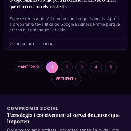
que et recomanin els assistents
Els assistents amb IA ja recomanen negocis locals. Aprèn
a preparar la teva fitxa de Google Business Profile perquè
et trobin, t’entenguin i et citin.
23 DE JULIOL DE 2026
« ANTERIOR
1
2
3
4
5
SEGÜENT »
COMPROMÍS SOCIAL
Tecnologia i coneixement al servei de causes que
importen.
Col·laborem amb entitats i projectes sense ànim de lucre