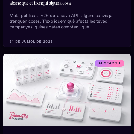
abans que et trenqui alguna cosa
Meta publica la v26 de la seva API i alguns canvis ja
trenquen coses. T’expliquem què afecta les teves
campanyes, quines dates compten i què
31 DE JULIOL DE 2026
AI SEARCH