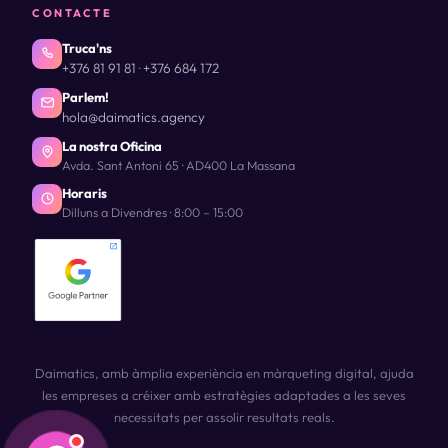
CONTACTE
Truca'ns
+376 81 91 81
+376 684 172
·
Parlem!
hola@daimatics.agency
La nostra Oficina
Avda. Sant Antoni 65 · AD400 La Massana
Horaris
Dilluns a Divendres · 8:00 – 15:00
Daimatics, amb àmplia experiència en màrqueting digital, ajuda
les empreses a créixer amb estratègies adaptades a les seves
necessitats per assolir resultats reals.