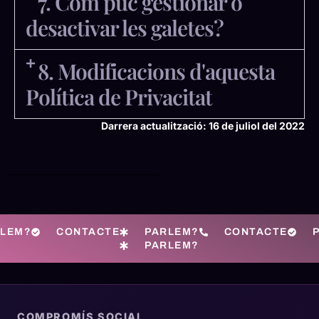
7. Com puc gestionar o
desactivar les galetes?
8. Modificacions d'aquesta
Política de Privacitat
Darrera actualització: 16 de juliol del 2022
RLEM?
CONTACTE
PARLEM?
CONTACTE
PARLEM?
COMPROMÍS SOCIAL