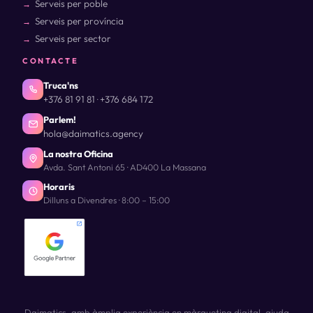
Serveis per poble
Serveis per província
Serveis per sector
CONTACTE
Truca'ns
+376 81 91 81
+376 684 172
·
Parlem!
hola@daimatics.agency
La nostra Oficina
Avda. Sant Antoni 65 · AD400 La Massana
Horaris
Dilluns a Divendres · 8:00 – 15:00
Daimatics, amb àmplia experiència en màrqueting digital, ajuda