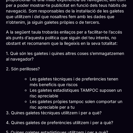
per a poder mostrar-te publicitat en funció dels teus hàbits de
navegació. Som responsables de la instal·lació de les galetes
que utilitzem i del que nosaltres fem amb les dades que
n’obtenim, ja siguin galetes pròpies o de tercers.
A la següent taula trobaràs enllaços per a facilitar-te l’accés
als punts d’aquesta política que siguin del teu interès, no
obstant et recomanem que la llegeixis en la seva totalitat:
1. Què són les galetes i quines altres coses s’emmagatzemen
al navegador?
2. Són perilloses?
Les galetes tècniques i de preferències tenen
més beneficis que riscos
Les galetes estadístiques TAMPOC suposen un
risc apreciable
Les galetes pròpies tampoc solen comportar un
risc apreciable per a tu
3. Quines galetes tècniques utilitzem i per a què?
4. Quines galetes de preferències utilitzem i per a què?
5. Quines galetes estadístiques utilitzem i per a què?