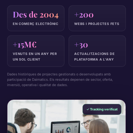
Des de 2004
+200
EN COMERÇ ELECTRÒNIC
WEBS I PROJECTES FETS
+15M€
+30
VENUTS EN UN ANY PER
ACTUALITZACIONS DE
UN SOL CLIENT
PLATAFORMA A L'ANY
Dades històriques de projectes gestionats o desenvolupats amb
participació de Daimatics. Els resultats depenen de sector, oferta,
inversió, operativa i qualitat de dades.
✓ Tracking verificat