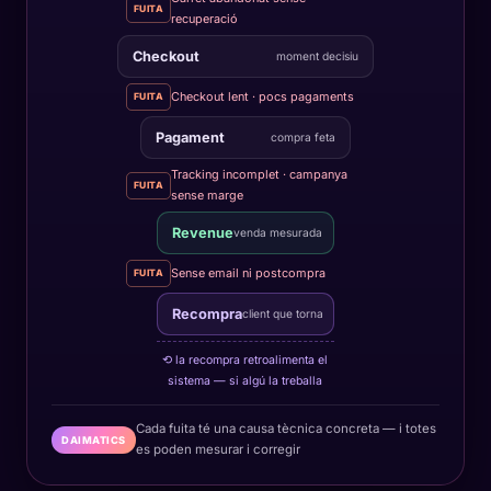
FUITA
recuperació
Checkout
moment decisiu
Checkout lent · pocs pagaments
FUITA
Pagament
compra feta
Tracking incomplet · campanya
FUITA
sense marge
Revenue
venda mesurada
Sense email ni postcompra
FUITA
Recompra
client que torna
⟲ la recompra retroalimenta el
sistema — si algú la treballa
Cada fuita té una causa tècnica concreta — i totes
DAIMATICS
es poden mesurar i corregir