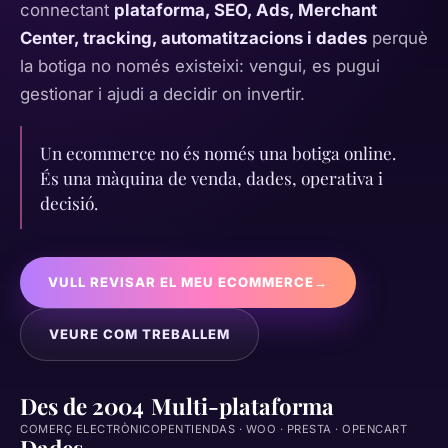
connectant
plataforma, SEO, Ads, Merchant
Center, tracking, automatitzacions i dades
perquè
la botiga no només existeixi: vengui, es pugui
gestionar i ajudi a decidir on invertir.
Un ecommerce no és només una botiga online.
És una màquina de venda, dades, operativa i
decisió.
VULL REVISAR EL MEU ECOMMERCE
→
VEURE COM TREBALLEM
Des de 2004
Multi-plataforma
COMERÇ ELECTRÒNIC
OPENTIENDAS · WOO · PRESTA · OPENCART