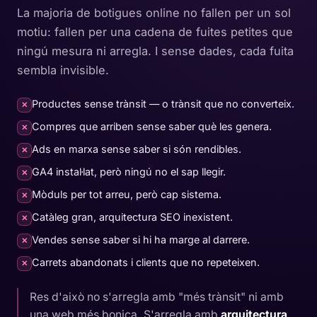
La majoria de botigues online no fallen per un sol
motiu: fallen per una cadena de fuites petites que
ningú mesura ni arregla. I sense dades, cada fuita
sembla invisible.
Productes sense trànsit — o trànsit que no converteix.
✕
Compres que arriben sense saber què les genera.
✕
Ads en marxa sense saber si són rendibles.
✕
GA4 instal·lat, però ningú no el sap llegir.
✕
Mòduls per tot arreu, però cap sistema.
✕
Catàleg gran, arquitectura SEO inexistent.
✕
Vendes sense saber si hi ha marge al darrere.
✕
Carrets abandonats i clients que no repeteixen.
✕
Res d'això no s'arregla amb "més trànsit" ni amb
una web més bonica. S'arregla amb
arquitectura,