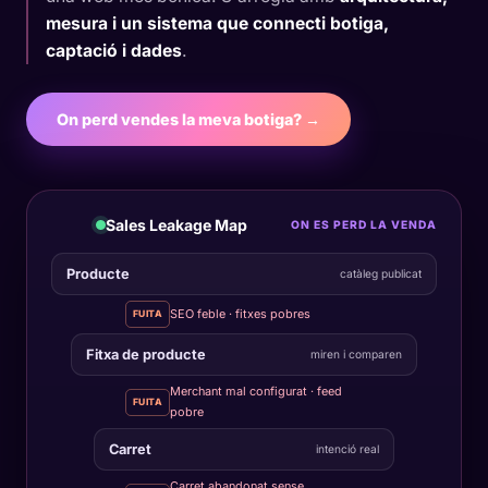
mesura i un sistema que connecti botiga,
captació i dades
.
On perd vendes la meva botiga? →
Sales Leakage Map
ON ES PERD LA VENDA
Producte
catàleg publicat
SEO feble · fitxes pobres
FUITA
Fitxa de producte
miren i comparen
Merchant mal configurat · feed
FUITA
pobre
Carret
intenció real
Carret abandonat sense