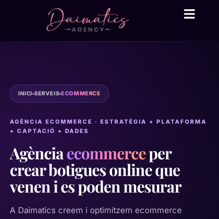
Daima Business AI
Serveis tècnic
● En línia
INICI
SERVEIS
ECOMMERCE
AGÈNCIA ECOMMERCE · ESTRATÈGIA + PLATAFORMA
+ CAPTACIÓ + DADES
Agència
ecommerce
per
crear botigues online que
venen i es poden mesurar
A Daimatics creem i optimitzem ecommerce