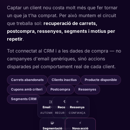
Captar un client nou costa molt més que fer tornar
un que ja t'ha comprat. Per això muntem el circuit
que treballa sol:
recuperació de carrets,
postcompra, ressenyes, segments i motius per
repetir
.
Tot connectat al CRM i a les dades de compra — no
campanyes d'email genèriques, sinó accions
disparades pel comportament real de cada client.
Carrets abandonats
Clients inactius
Producte disponible
Cupons amb criteri
Postcompra
Ressenyes
Segments CRM
✉️
🔁
⭐
Email · CRM
Recompra
Ressenya
Retention
AUTOMATITZAT
RECURRÈNCIA
Loop
CONFIANÇA
GIRA SOL,
🧩
🛒
⚡
CADA DIA
Segmentació
Compra
Nova acció