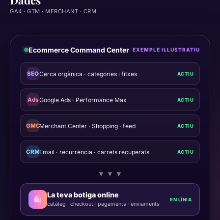
Dades
GA4 · GTM · MERCHANT · CRM
Ecommerce Command Center
EXEMPLE IL·LUSTRATIU
SEO
Cerca orgànica · categories i fitxes
ACTIU
Ads
Google Ads · Performance Max
ACTIU
GMC
Merchant Center · Shopping · feed
ACTIU
CRM
Email · recurrència · carrets recuperats
ACTIU
▼ ▼ ▼
La teva botiga online
🛍️
EN LÍNIA
catàleg · checkout · pagaments · enviaments