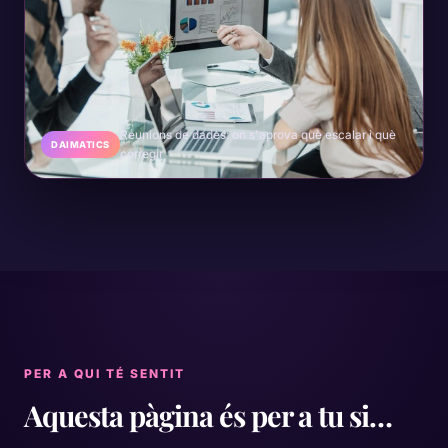
Reunions de dades: on s'aprova què escalar i què
DAIMATICS
corregir
PER A QUI TÉ SENTIT
Aquesta pàgina és per a tu si…