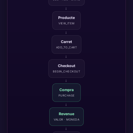
→
Producte
VIEW_ITEM
→
Carret
ADD_TO_CART
→
Checkout
BEGIN_CHECKOUT
→
Compra
PURCHASE
→
Revenue
VALOR · MONEDA
→