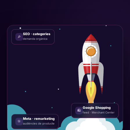
SEO · categories
🔎
demanda orgànica
Google Shopping
🛍️
feed · Merchant Center
Meta · remarketing
🎯
audiències de producte