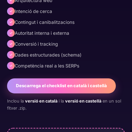
Arquitectura web
✓
Intenció de cerca
✓
Contingut i canibalitzacions
✓
Autoritat interna i externa
✓
Conversió i tracking
✓
Dades estructurades (schema)
✓
Competència real a les SERPs
✓
Descarrega el checklist en català i castellà
Inclou la
versió en català
i la
versió en castellà
en un sol
fitxer .zip.