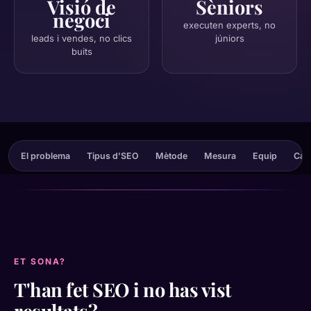
Visió de
Sèniors
negoci
executen experts, no
leads i vendes, no clics
júniors
buits
El problema
Tipus d’SEO
Mètode
Mesura
Equip
Cas 
ET SONA?
T'han fet SEO i no has vist