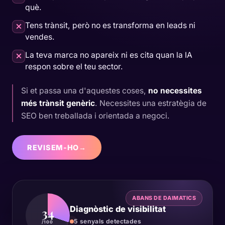
què.
Tens trànsit, però no es transforma en leads ni
vendes.
La teva marca no apareix ni es cita quan la IA
respon sobre el teu sector.
Si et passa una d'aquestes coses,
no necessites
més trànsit genèric
. Necessites una estratègia de
SEO ben treballada i orientada a negoci.
REVISEM-HO
→
ABANS DE DAIMATICS
Diagnòstic de visibilitat
34
5 senyals detectades
/100