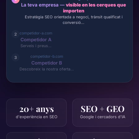
La teva empresa —
visible en les cerques que
importen
Estratègia SEO orientada a negoci, trànsit qualificat i
conversió…
competidor-a.com
2
Competidor A
Serveis i preus…
competidor-b.com
3
Competidor B
Descobreix la nostra oferta…
20+ anys
SEO + GEO
d'experiència en SEO
Google i cercadors d'IA