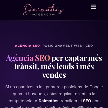
Daima Business AI
Serveis tècnic
● En línia
AGÈNCIA SEO
· POSICIONAMENT WEB · GEO
Agència SEO
per captar més
trànsit, més leads i més
vendes
Si no apareixes a les primeres posicions de Google
quan et busquen, estàs regalant clients a la
competència. A
Daimatics
treballem el
SEO
com
un canal de negoci: trànsit orgànic qualificat que es