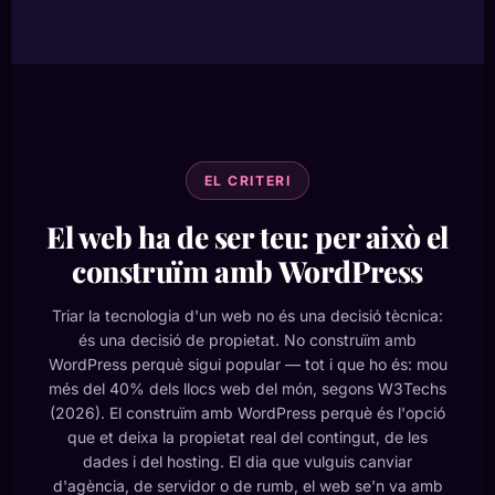
EL CRITERI
El web ha de ser teu: per això el
construïm amb WordPress
Triar la tecnologia d'un web no és una decisió tècnica:
és una decisió de propietat. No construïm amb
WordPress perquè sigui popular — tot i que ho és: mou
més del 40% dels llocs web del món, segons W3Techs
(2026). El construïm amb WordPress perquè és l'opció
que et deixa la propietat real del contingut, de les
dades i del hosting. El dia que vulguis canviar
d'agència, de servidor o de rumb, el web se'n va amb