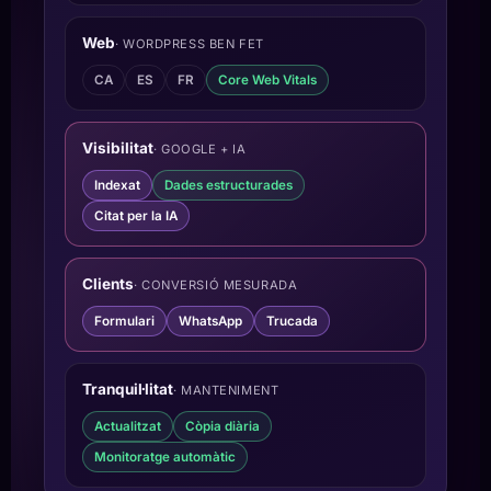
Web
· WORDPRESS BEN FET
CA
ES
FR
Core Web Vitals
Visibilitat
· GOOGLE + IA
Indexat
Dades estructurades
Citat per la IA
Clients
· CONVERSIÓ MESURADA
Formulari
WhatsApp
Trucada
Tranquil·litat
· MANTENIMENT
Actualitzat
Còpia diària
Monitoratge automàtic