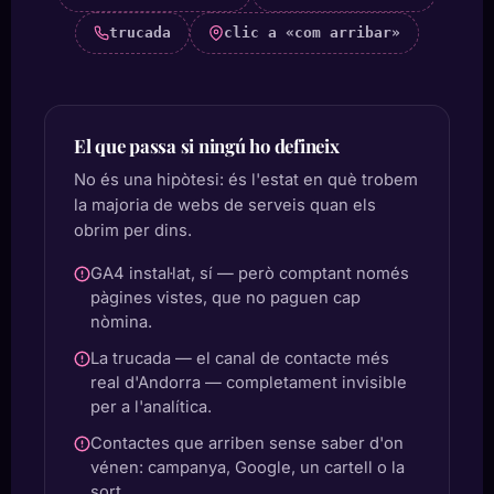
trucada
clic a «com arribar»
El que passa si ningú ho defineix
No és una hipòtesi: és l'estat en què trobem
la majoria de webs de serveis quan els
obrim per dins.
GA4 instal·lat, sí — però comptant només
pàgines vistes, que no paguen cap
nòmina.
La trucada — el canal de contacte més
real d'Andorra — completament invisible
per a l'analítica.
Contactes que arriben sense saber d'on
vénen: campanya, Google, un cartell o la
sort.