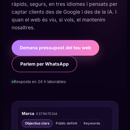
ràpids, segurs, en tres idiomes i pensats per
captar clients des de Google i des de la IA. I
quan el web és viu, si vols, el mantenim
nosaltres.
Demana pressupost del teu web
Parlem per WhatsApp
Resposta en 24 h laborables
Marca
· ESTRATÈGIA
Objectius clars
Públic definit
Keywords