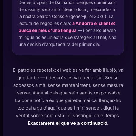
Dades pròpies de Daimatics: cerques comercials
de disseny web amb intenció local, mesurades a
la nostra Search Console (gener–juliol 2026). La
lectura de negoci és clara:
a Andorra el client et
busca en més d'una llengua
— i per això el web
trilingüe no és un extra que s'afegeix al final, sinó
una decisió d'arquitectura del primer dia.
El patró es repeteix: el web es va fer amb il·lusió, va
quedar bé — i després es va quedar sol. Sense
accessos a mà, sense manteniment, sense mesura
i sense ningú al país que se'n sentís responsable.
La bona notícia és que gairebé mai cal llençar-ho
tot: cal algú d'aquí que se'l miri sencer, digui la
veritat sobre com està i el sostingui en el temps.
Exactament el que ve a continuació.