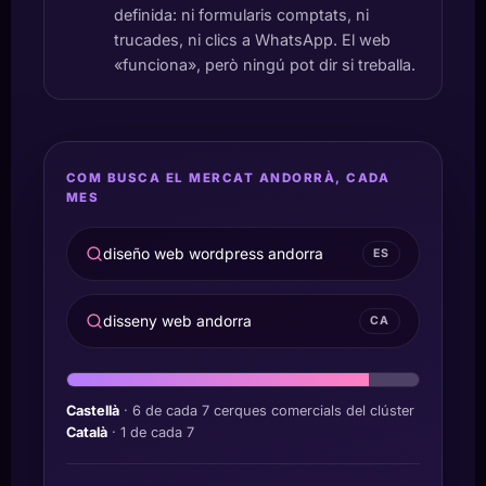
definida: ni formularis comptats, ni
trucades, ni clics a WhatsApp. El web
«funciona», però ningú pot dir si treballa.
COM BUSCA EL MERCAT ANDORRÀ, CADA
MES
diseño web wordpress andorra
ES
disseny web andorra
CA
Castellà
· 6 de cada 7 cerques comercials del clúster
Català
· 1 de cada 7