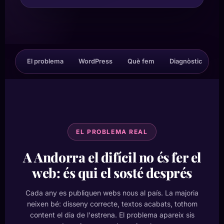
El problema
WordPress
Què fem
Diagnòstic
M
EL PROBLEMA REAL
A Andorra el difícil no és fer el
web: és qui el sosté després
Cada any es publiquen webs nous al país. La majoria
neixen bé: disseny correcte, textos acabats, tothom
content el dia de l'estrena. El problema apareix sis