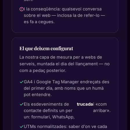
I la conseqüència: qualsevol conversa
sobre el web — inclosa la de refer-lo —
es fa a cegues.
El que deixem configurat
La nostra capa de mesura per a webs de
serveis, muntada el dia del llançament — no
com a pedaç posterior.
GA4 i Google Tag Manager endreçats des
del primer dia, amb noms que un humà
pot entendre.
Els esdeveniments de
trucada
i «com
contacte definits un per
arribar».
un: formulari, WhatsApp,
UTMs normalitzades: saber d'on ve cada