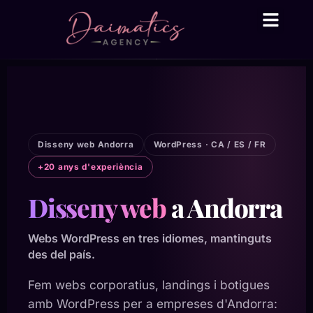
Daima Business AI
Serveis tècnic
● En línia
Disseny web Andorra
WordPress · CA / ES / FR
+20 anys d'experiència
Disseny web
a Andorra
Webs WordPress en tres idiomes, mantinguts
des del país.
Fem webs corporatius, landings i botigues
amb WordPress per a empreses d'Andorra: