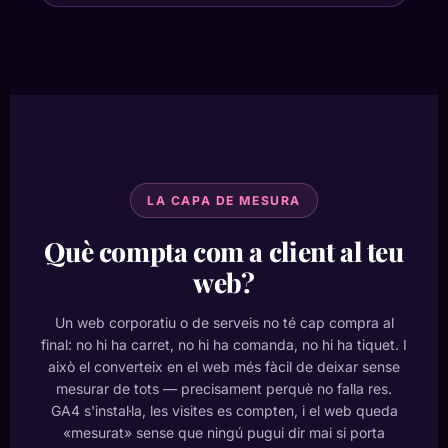
LA CAPA DE MESURA
Què compta com a client al teu
web?
Un web corporatiu o de serveis no té cap compra al
final: no hi ha carret, no hi ha comanda, no hi ha tiquet. I
això el converteix en el web més fàcil de deixar sense
mesurar de tots — precisament perquè no falla res.
GA4 s'instal·la, les visites es compten, i el web queda
«mesurat» sense que ningú pugui dir mai si porta