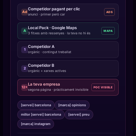
Competidor pagant per clic
Ad
ADS
anunci · primer però car
Local Pack · Google Maps
A
MAPA
3 fitxes amb ressenyes · la teva no hi és
Competidor A
1
orgànic · contingut treballat
Competidor B
2
orgànic + xarxes actives
La teva empresa
12+
POC VISIBLE
segona pàgina · pràcticament invisible
[servei] barcelona
[marca] opinions
millor [servei] barcelona
[servei] preu
[marca] instagram