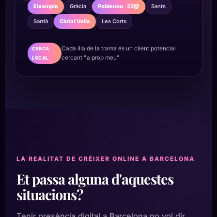
Eixample
Gràcia
Poblenou · 22@
Sants
Sarrià
Ciutat Vella
Les Corts
Cada illa de la trama és un client potencial
CERCA
cercant "a prop meu"
LOCAL
LA REALITAT DE CRÉIXER ONLINE A BARCELONA
Et passa alguna d'aquestes
situacions?
Tenir presència digital a Barcelona no vol dir