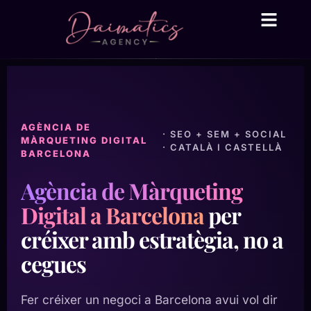
Daima Business AI
Serveis tècnic
● En línia
AGÈNCIA DE
· SEO + SEM + SOCIAL
MÀRQUETING DIGITAL
· CATALÀ I CASTELLÀ
BARCELONA
Agència de Màrqueting
Digital a Barcelona
per
créixer amb estratègia, no a
cegues
Fer créixer un negoci a Barcelona avui vol dir