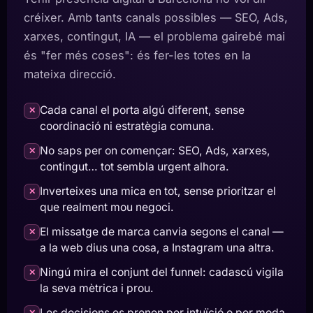
créixer. Amb tants canals possibles — SEO, Ads,
xarxes, contingut, IA — el problema gairebé mai
és "fer més coses": és fer-les totes en la
mateixa direcció.
Cada canal el porta algú diferent, sense
✕
coordinació ni estratègia comuna.
No saps per on començar: SEO, Ads, xarxes,
✕
contingut… tot sembla urgent alhora.
Inverteixes una mica en tot, sense prioritzar el
✕
que realment mou negoci.
El missatge de marca canvia segons el canal —
✕
a la web dius una cosa, a Instagram una altra.
Ningú mira el conjunt del funnel: cadascú vigila
✕
la seva mètrica i prou.
Les decisions es prenen per intuïció o per moda,