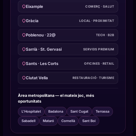
Eixample
COMERÇ · SALUT
Gràcia
LOCAL · PROXIMITAT
Poblenou · 22@
TECH · B2B
Sarrià · St. Gervasi
SERVEIS PREMIUM
Sants · Les Corts
OFICINES · RETAIL
Ciutat Vella
RESTAURACIÓ · TURISME
Àrea metropolitana — el mateix joc, més
oportunitats
L'Hospitalet
Badalona
Sant Cugat
Terrassa
Sabadell
Mataró
Cornellà
Sant Boi