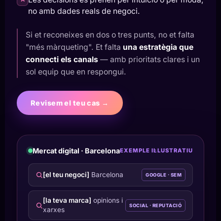
✕
no amb dades reals de negoci.
Si et reconeixes en dos o tres punts, no et falta
"més màrqueting". Et falta
una estratègia que
connecti els canals
— amb prioritats clares i un
sol equip que en respongui.
Revisem el teu cas →
Mercat digital · Barcelona
EXEMPLE IL·LUSTRATIU
[el teu negoci]
Barcelona
GOOGLE · SEM
[la teva marca]
opinions i
SOCIAL · REPUTACIÓ
xarxes