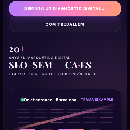
DEMANA UN DIAGNÒSTIC DIGITAL
→
COM TREBALLEM
20
+
ANYS EN MÀRQUETING DIGITAL
SEO
+
SEM
CA
·
ES
I XARXES, CONTINGUT I GEO
BILINGÜE NATIU
On et cerquen · Barcelona
TRAMA EIXAMPLE