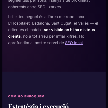
segmentats per zona, i senyals de proximitat
coherents entre SEO i xarxes.
I si el teu negoci és a l'àrea metropolitana —
L'Hospitalet, Badalona, Sant Cugat, el Vallès — el
criteri és el mateix:
ser visible on hi ha els teus
clients
, no a tot arreu per inflar xifres. Ho
aprofundim al nostre servei de
SEO local
.
COM HO ENFOQUEM
Estratègia i execució