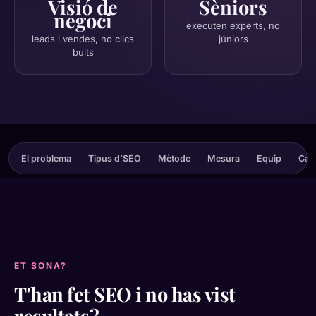
Visió de
Sèniors
negoci
executen experts, no
leads i vendes, no clics
júniors
buits
El problema
Tipus d’SEO
Mètode
Mesura
Equip
Cas 
ET SONA?
T'han fet SEO i no has vist