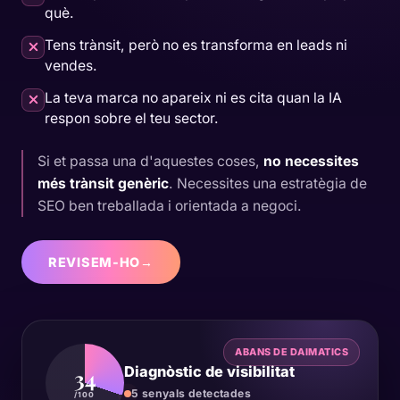
què.
Tens trànsit, però no es transforma en leads ni
vendes.
La teva marca no apareix ni es cita quan la IA
respon sobre el teu sector.
Si et passa una d'aquestes coses,
no necessites
més trànsit genèric
. Necessites una estratègia de
SEO ben treballada i orientada a negoci.
REVISEM-HO
→
ABANS DE DAIMATICS
Diagnòstic de visibilitat
34
5 senyals detectades
/100