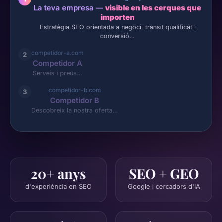
La teva empresa —
visible en les cerques que
importen
Estratègia SEO orientada a negoci, trànsit qualificat i
conversió…
competidor-a.com
2
Competidor A
Serveis i preus…
competidor-b.com
3
Competidor B
Descobreix la nostra oferta…
20+ anys
SEO + GEO
d'experiència en SEO
Google i cercadors d'IA