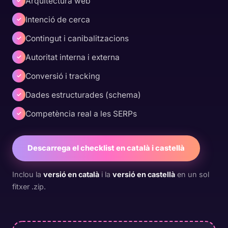
Arquitectura web
✓
Intenció de cerca
✓
Contingut i canibalitzacions
✓
Autoritat interna i externa
✓
Conversió i tracking
✓
Dades estructurades (schema)
✓
Competència real a les SERPs
✓
Descarrega el checklist en català i castellà
Inclou la
versió en català
i la
versió en castellà
en un sol
fitxer .zip.