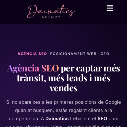
Daima Business AI
Serveis tècnic
● En línia
AGÈNCIA SEO
· POSICIONAMENT WEB · GEO
Agència SEO
per captar més
trànsit, més leads i més
vendes
Si no apareixes a les primeres posicions de Google
quan et busquen, estàs regalant clients a la
competència. A
Daimatics
treballem el
SEO
com
un canal de negoci: trànsit orgànic qualificat que es