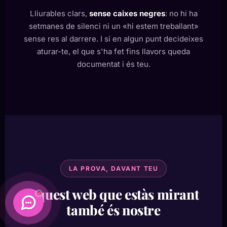
Lliurables clars,
sense caixes negres
: no hi ha
setmanes de silenci ni un «hi estem treballant»
sense res al darrere. I si en algun punt decideixes
aturar-te, el que s'ha fet fins llavors queda
documentat i és teu.
LA PROVA, DAVANT TEU
Aquest web que estàs mirant
també és nostre
Daimatics