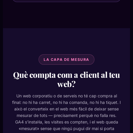
LA CAPA DE MESURA
Què compta com a client al teu
web?
Un web corporatiu o de serveis no té cap compra al
final: no hi ha carret, no hi ha comanda, no hi ha tiquet. I
això el converteix en el web més fàcil de deixar sense
mesurar de tots — precisament perquè no falla res.
GA4 s'instal·la, les visites es compten, i el web queda
«mesurat» sense que ningú pugui dir mai si porta