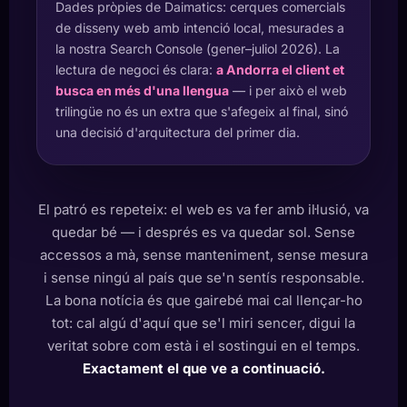
Dades pròpies de Daimatics: cerques comercials
de disseny web amb intenció local, mesurades a
la nostra Search Console (gener–juliol 2026). La
lectura de negoci és clara:
a Andorra el client et
busca en més d'una llengua
— i per això el web
trilingüe no és un extra que s'afegeix al final, sinó
una decisió d'arquitectura del primer dia.
El patró es repeteix: el web es va fer amb il·lusió, va
quedar bé — i després es va quedar sol. Sense
accessos a mà, sense manteniment, sense mesura
i sense ningú al país que se'n sentís responsable.
La bona notícia és que gairebé mai cal llençar-ho
tot: cal algú d'aquí que se'l miri sencer, digui la
veritat sobre com està i el sostingui en el temps.
Exactament el que ve a continuació.