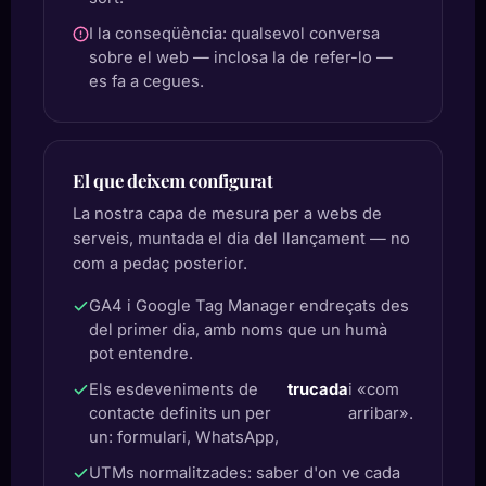
I la conseqüència: qualsevol conversa
sobre el web — inclosa la de refer-lo —
es fa a cegues.
El que deixem configurat
La nostra capa de mesura per a webs de
serveis, muntada el dia del llançament — no
com a pedaç posterior.
GA4 i Google Tag Manager endreçats des
del primer dia, amb noms que un humà
pot entendre.
Els esdeveniments de
trucada
i «com
contacte definits un per
arribar».
un: formulari, WhatsApp,
UTMs normalitzades: saber d'on ve cada