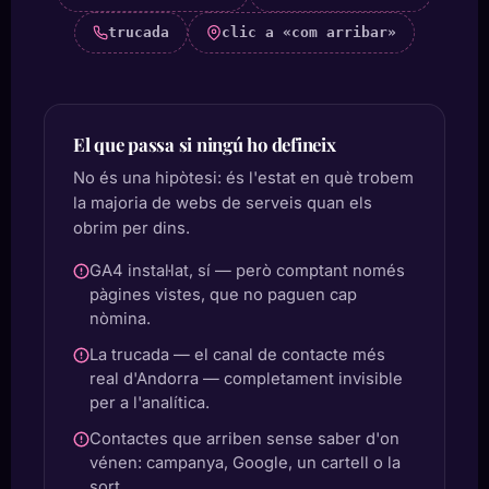
trucada
clic a «com arribar»
El que passa si ningú ho defineix
No és una hipòtesi: és l'estat en què trobem
la majoria de webs de serveis quan els
obrim per dins.
GA4 instal·lat, sí — però comptant només
pàgines vistes, que no paguen cap
nòmina.
La trucada — el canal de contacte més
real d'Andorra — completament invisible
per a l'analítica.
Contactes que arriben sense saber d'on
vénen: campanya, Google, un cartell o la
sort.