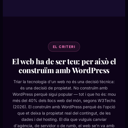
EL CRITERI
El web ha de ser teu: per això el
construïm amb WordPress
Triar la tecnologia d'un web no és una decisió tècnica:
és una decisió de propietat. No construïm amb
WordPress perquè sigui popular — tot i que ho és: mou
més del 40% dels llocs web del món, segons W3Techs
(2026). El construïm amb WordPress perquè és l'opció
que et deixa la propietat real del contingut, de les
dades i del hosting. El dia que vulguis canviar
d'agència, de servidor o de rumb, el web se'n va amb