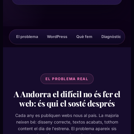
El problema
WordPress
Què fem
Diagnòstic
M
EL PROBLEMA REAL
A Andorra el difícil no és fer el
web: és qui el sosté després
Cada any es publiquen webs nous al país. La majoria
neixen bé: disseny correcte, textos acabats, tothom
content el dia de l'estrena. El problema apareix sis