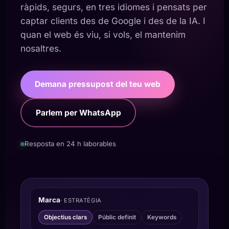
ràpids, segurs, en tres idiomes i pensats per
captar clients des de Google i des de la IA. I
quan el web és viu, si vols, el mantenim
nosaltres.
Demana pressupost del teu web
Parlem per WhatsApp
Resposta en 24 h laborables
Marca
· ESTRATÈGIA
Objectius clars
Públic definit
Keywords