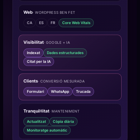
Web
· WORDPRESS BEN FET
CA
ES
FR
Core Web Vitals
Visibilitat
· GOOGLE + IA
Indexat
Dades estructurades
Citat per la IA
Clients
· CONVERSIÓ MESURADA
Formulari
WhatsApp
Trucada
Tranquil·litat
· MANTENIMENT
Actualitzat
Còpia diària
Monitoratge automàtic