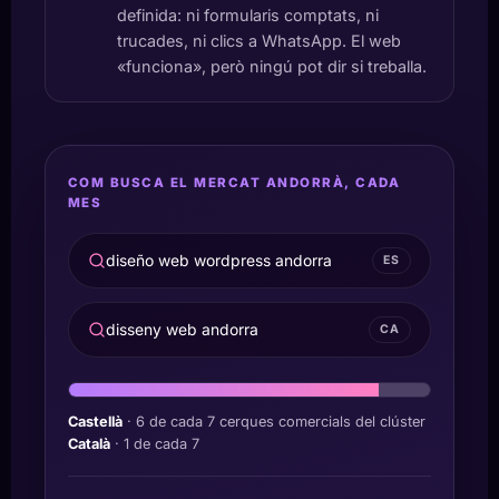
definida: ni formularis comptats, ni
trucades, ni clics a WhatsApp. El web
«funciona», però ningú pot dir si treballa.
COM BUSCA EL MERCAT ANDORRÀ, CADA
MES
diseño web wordpress andorra
ES
disseny web andorra
CA
Castellà
· 6 de cada 7 cerques comercials del clúster
Català
· 1 de cada 7