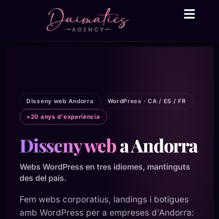
Daima Business AI
Serveis tècnic
● En línia
Disseny web Andorra
WordPress · CA / ES / FR
+20 anys d'experiència
Disseny web
a Andorra
Webs WordPress en tres idiomes, mantinguts
des del país.
Fem webs corporatius, landings i botigues
amb WordPress per a empreses d'Andorra: