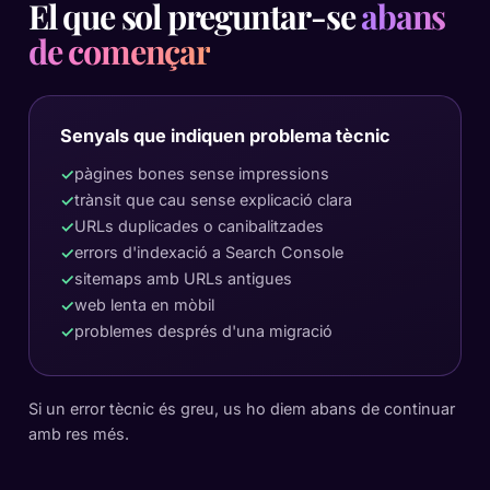
El que sol preguntar-se
abans
de començar
Senyals que indiquen problema tècnic
pàgines bones sense impressions
✓
trànsit que cau sense explicació clara
✓
URLs duplicades o canibalitzades
✓
errors d'indexació a Search Console
✓
sitemaps amb URLs antigues
✓
web lenta en mòbil
✓
problemes després d'una migració
✓
Si un error tècnic és greu, us ho diem abans de continuar
amb res més.