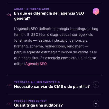
ABAST I DIFERENCIACIÓ
+
En què es diferencia de l'agència SEO
01
general?
L'agència SEO defineix estratègia i contingut a llarg
termini. El SEO tècnic diagnostica i corregeix els
fonaments — rastreig, indexació, canonicals,
hreflang, schema, redireccions, rendiment —
perquè aquesta estratègia funcioni de veritat. Si el
que necessiteu és execució completa, us encaixa
millor l'
Agència SEO
.
TECNOLOGIA I IMPLEMENTACIÓ
+
02
Necessito canviar de CMS o de plantilla?
PROCÉS I PRESSUPOST
+
03
Quant triga una auditoria?