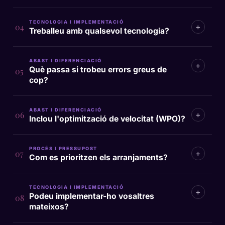
TECNOLOGIA I IMPLEMENTACIÓ
+
04
Treballeu amb qualsevol tecnologia?
ABAST I DIFERENCIACIÓ
+
Què passa si trobeu errors greus de
05
cop?
ABAST I DIFERENCIACIÓ
+
06
Inclou l'optimització de velocitat (WPO)?
PROCÉS I PRESSUPOST
+
07
Com es prioritzen els arranjaments?
TECNOLOGIA I IMPLEMENTACIÓ
+
Podeu implementar-ho vosaltres
08
mateixos?