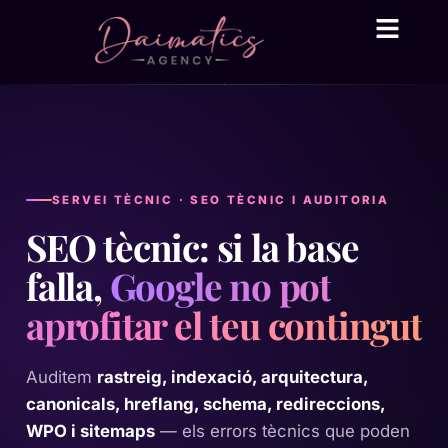
Daima Business AI
Serveis tècnic
● En línia
SERVEI TÈCNIC · SEO TÈCNIC I AUDITORIA
SEO tècnic: si la base
falla,
Google no pot
aprofitar el teu contingut
Auditem
rastreig, indexació, arquitectura,
canonicals, hreflang, schema, redireccions,
WPO i sitemaps
— els errors tècnics que poden