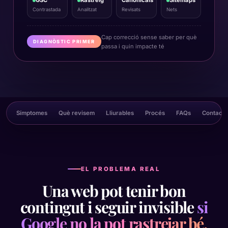
Contrastada
Analitzat
Revisats
Nets
Cap correcció sense saber per què
DIAGNÒSTIC PRIMER
passa i quin impacte té
Símptomes
Què revisem
Lliurables
Procés
FAQs
Contacte
EL PROBLEMA REAL
Una web pot tenir bon
contingut i seguir invisible
si
Google no la pot rastrejar bé.