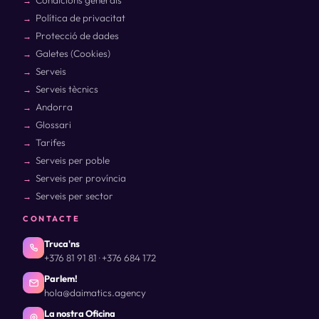
Condicions generals
Política de privacitat
Protecció de dades
Galetes (Cookies)
Serveis
Serveis tècnics
Andorra
Glossari
Tarifes
Serveis per poble
Serveis per província
Serveis per sector
CONTACTE
Truca'ns
+376 81 91 81
+376 684 172
·
Parlem!
hola@daimatics.agency
La nostra Oficina