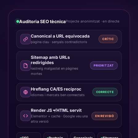
Auditoria SEO tècnica
Projecte anonimitzat · en directe
Canonical a URL equivocada
CRÍTIC
pàgina clau · senyals contradictoris
Sitemap amb URLs
redirigides
PRIORITZAT
rastreig malgastat en pàgines
mortes
Hreflang CA/ES recíproc
CORRECTE
idiomes i mercats ben connectats
Render JS ≠ HTML servit
Elementor + cache · Google veu una
EN REVISIÓ
altra versió
GSC
Rastreig
Canonicals
Sitemaps