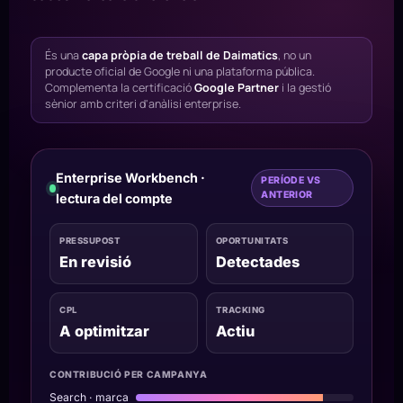
És una
capa pròpia de treball de Daimatics
, no un
producte oficial de Google ni una plataforma pública.
Complementa la certificació
Google Partner
i la gestió
sènior amb criteri d'anàlisi enterprise.
Enterprise Workbench ·
PERÍODE VS
ANTERIOR
lectura del compte
PRESSUPOST
OPORTUNITATS
En revisió
Detectades
CPL
TRACKING
A optimitzar
Actiu
CONTRIBUCIÓ PER CAMPANYA
Search · marca