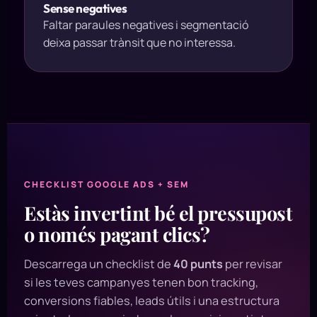
Sense negatives
Faltar paraules negatives i segmentació
deixa passar trànsit que no interessa.
CHECKLIST GOOGLE ADS + SEM
Estàs invertint bé el pressupost
o només pagant clics?
Descarrega un checklist de
40 punts
per revisar
si les teves campanyes tenen bon tracking,
conversions fiables, leads útils i una estructura