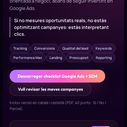
orientada a negoci, abans de seguir invertint en
Google Ads.
Si no mesures oportunitats reals, no estàs
optimitzant campanyes: estàs interpretant
clics.
Tracking
Conversions
Qualitat del lead
Keywords
Performance Max
Landing
Pressupost
Reporting
Descarregar checklist Google Ads + SEM
Vull revisar les meves campanyes
Inclou versió en català i castellà (PDF, 40 punts · Sí / No /
Parcial).