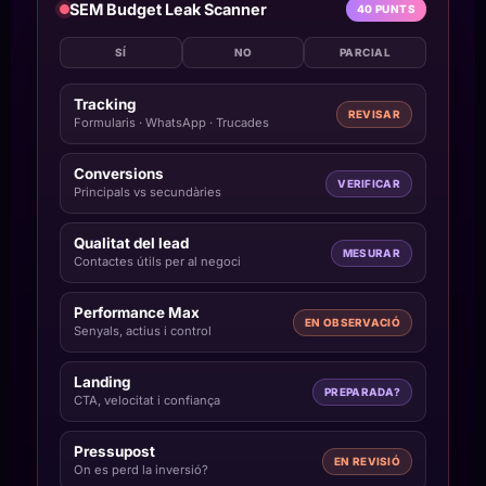
SEM Budget Leak Scanner
40 PUNTS
SÍ
NO
PARCIAL
Tracking
REVISAR
Formularis · WhatsApp · Trucades
Conversions
VERIFICAR
Principals vs secundàries
Qualitat del lead
MESURAR
Contactes útils per al negoci
Performance Max
EN OBSERVACIÓ
Senyals, actius i control
Landing
PREPARADA?
CTA, velocitat i confiança
Pressupost
EN REVISIÓ
On es perd la inversió?