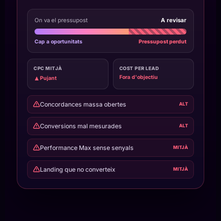
On va el pressupost
A revisar
Cap a oportunitats
Pressupost perdut
CPC MITJÀ
COST PER LEAD
Fora d'objectiu
▲
Pujant
Concordances massa obertes
ALT
Conversions mal mesurades
ALT
Performance Max sense senyals
MITJÀ
Landing que no converteix
MITJÀ