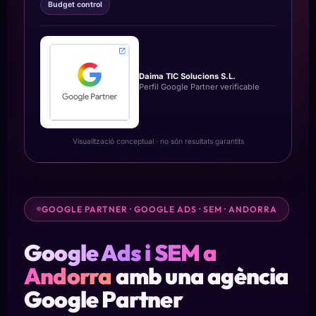
Budget control
Daima TIC Solucions S.L.
Perfil Google Partner verificable
Visualització conceptual · no són resultats garantits
GOOGLE PARTNER · GOOGLE ADS · SEM · ANDORRA
Google Ads i SEM a
Andorra
amb una agència
Google Partner