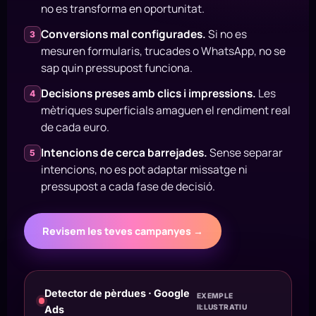
no es transforma en oportunitat.
Conversions mal configurades.
Si no es
3
mesuren formularis, trucades o WhatsApp, no se
sap quin pressupost funciona.
Decisions preses amb clics i impressions.
Les
4
mètriques superficials amaguen el rendiment real
de cada euro.
Intencions de cerca barrejades.
Sense separar
5
intencions, no es pot adaptar missatge ni
pressupost a cada fase de decisió.
Revisem les teves campanyes →
Detector de pèrdues · Google
EXEMPLE
IL·LUSTRATIU
Ads