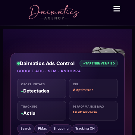
Daima Business AI
Serveis tècnic
● En línia
Daimatics Ads Control
PARTNER VERIFIED
GOOGLE ADS · SEM · ANDORRA
OPORTUNITATS
CPL
A optimitzar
Detectades
●
TRACKING
PERFORMANCE MAX
En observació
Actiu
●
Search
PMax
Shopping
Tracking ON