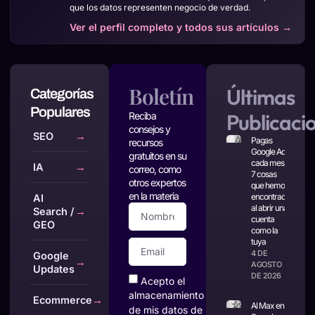
que los datos representen negocio de verdad.
Ver el perfil completo y todos sus artículos
→
Boletín
Últimas
Categorías
Populares
Publicaci
Reciba
consejos y
SEO
→
Pagas
recursos
Google Ads
gratuitos en su
cada mes:
IA
→
correo, como
7 cosas
otros expertos
que hemos
en la materia
encontrado
AI
al abrir una
Search /
→
cuenta
GEO
como la
tuya
4 DE
Google
→
AGOSTO
Updates
DE 2026
Acepto el
almacenamiento
Ecommerce
→
AI Max en
de mis datos de