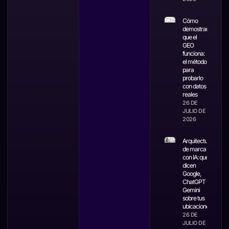
Cómo
demostrar
que el
GEO
funciona:
el método
para
probarlo
con datos
reales
26 DE
JULIO DE
2026
Arquitectura
de marca
con IA: qué
dicen
Google,
ChatGPT y
Gemini
sobre tus
ubicaciones
26 DE
JULIO DE