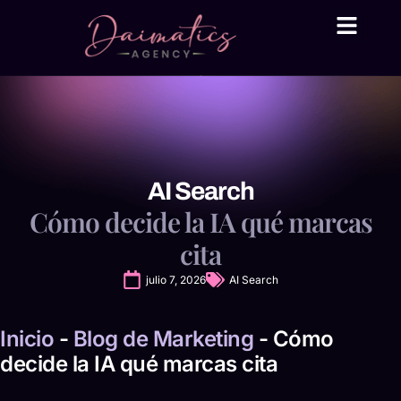
Daima Business AI
Servicios técni
● En línea
AI Search
Cómo decide la IA qué marcas
cita
julio 7, 2026
AI Search
Inicio
-
Blog de Marketing
-
Cómo
decide la IA qué marcas cita