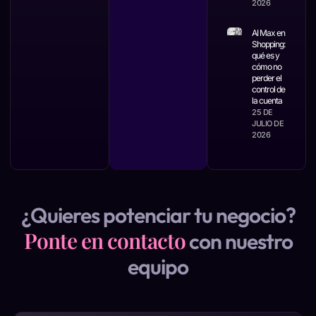
2026
AI Max en
Shopping:
qué es y
cómo no
perder el
control de
la cuenta
25 DE
JULIO DE
2026
¿Quieres potenciar tu negocio?
Ponte en contacto
con nuestro
equipo