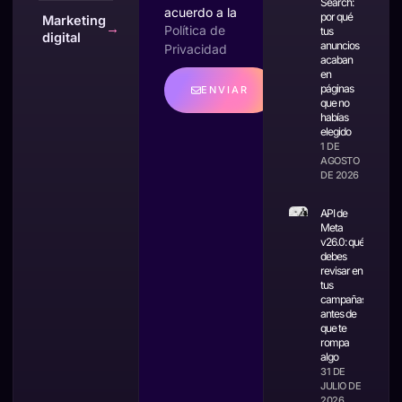
Search:
acuerdo a la
por qué
Marketing
→
Política de
tus
digital
anuncios
Privacidad
acaban
en
páginas
ENVIAR
que no
habías
elegido
1 DE
AGOSTO
DE 2026
API de
Meta
v26.0: qué
debes
revisar en
tus
campañas
antes de
que te
rompa
algo
31 DE
JULIO DE
2026