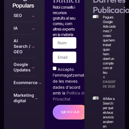
Populars
Publicaci
Rebi consells i
recursos
SEO
→
Pagues
gratuïts al seu
Google
correu, com
Ads cada
IA
→
altres experts
mes: 7
en la materia
coses
que hem
AI
trobat
Search /
→
quan
GEO
hem
obert un
compte
Google
→
com el
Accepto
Updates
teu
l'emmagatzematge
4
de les meves
D'AGOST
Ecommerce
→
DE 2026
dades d'acord
amb la
Política de
Marketing
→
AI Max a
Privacitat
digital
Search:
per què
ENVIAR
els teus
anuncis
acaben
en