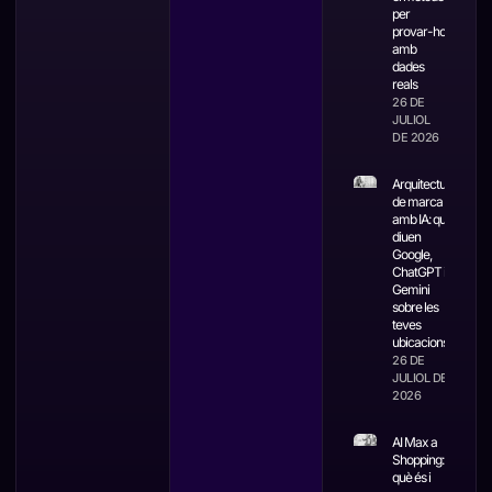
per
provar-ho
amb
dades
reals
26 DE
JULIOL
DE 2026
Arquitectura
de marca
amb IA: què
diuen
Google,
ChatGPT i
Gemini
sobre les
teves
ubicacions
26 DE
JULIOL DE
2026
AI Max a
Shopping:
què és i