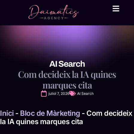
Daima Business AI
Serveis tècnic
● En línia
AI Search
Com decideix la IA quines
marques cita
juliol 7, 2026
AI Search
Inici
-
Bloc de Màrketing
-
Com decideix
la IA quines marques cita