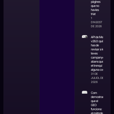
pàgines
que no
havies
triat
1
D'AGOST
DE 2026
API de Meta
v26.0: què
has de
revisar a les
teves
campanyes
abans que
et trenqui
alguna cosa
31 DE
JULIOL DE
2026
Com
demostrar
que el
GEO
funciona:
el mètode