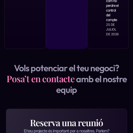
com no
perdre el
control
del
compte
25 DE
JULIOL
DE 2026
Vols potenciar el teu negoci?
Posa’t en contacte
amb el nostre
equip
Reserva una reunió
El teu projecte és important per a nosaltres. Parlem?