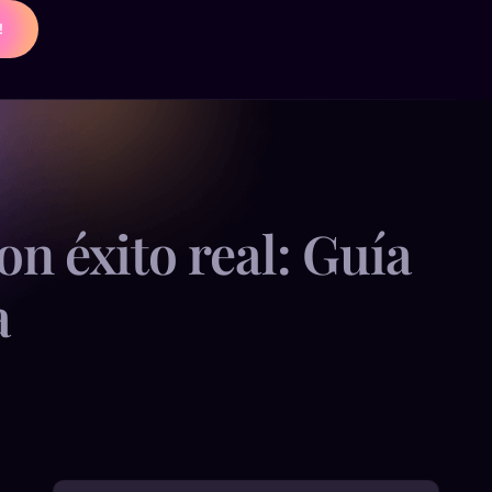
!
n éxito real: Guía
a