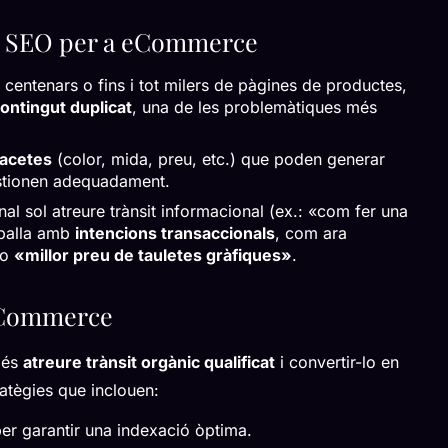
 i SEO per a eCommerce
n centenars o fins i tot milers de pàgines de productes,
ontingut duplicat
, una de les problemàtiques més
 facetes
(color, mida, preu, etc.) que poden generar
stionen adequadament.
nal sol atreure trànsit informacional (ex.: «com fer una
eballa amb
intencions transaccionals
, com ara
o
«millor preu de tauletes gràfiques»
.
 eCommerce
a és
atreure trànsit orgànic qualificat
i convertir-lo en
atègies que inclouen:
per garantir una indexació òptima.