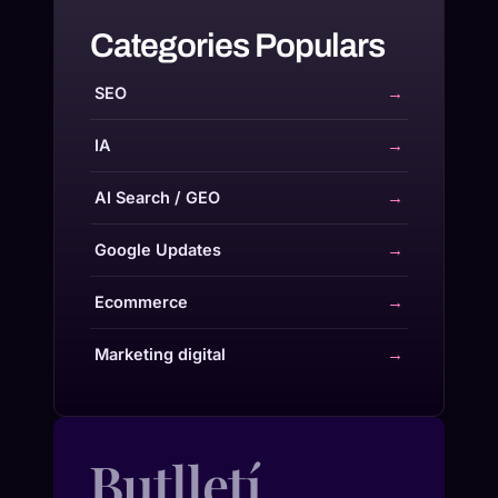
Categories Populars
SEO
→
IA
→
AI Search / GEO
→
Google Updates
→
Ecommerce
→
Marketing digital
→
Butlletí