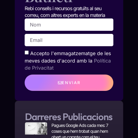
Rebi consells i recursos gratuïts al seu
correu, com altres experts en la materia
Accepto l'emmagatzematge de les
meves dades d'acord amb la
Política
de Privacitat
ENVIAR
Darreres Publicacions
Pagues Google Ads cada mes: 7
coses que hem trobat quan hem
obert un compte com el teu