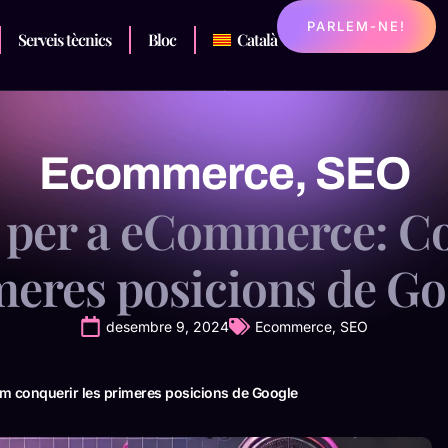
PARLEM-NE!
Serveis tècnics
Bloc
Català
Ecommerce
,
SEO
 per a eCommerce: C
meres posicions de Go
desembre 9, 2024
Ecommerce
,
SEO
m conquerir les primeres posicions de Google