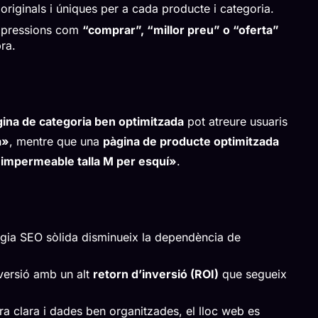
originals i úniques per a cada producte i categoria.
expressions com
“comprar”, “millor preu” o “oferta”
ra.
ina de categoria ben optimitzada
pot atreure usuaris
a»
, mentre que una
pàgina de producte optimitzada
impermeable talla M per esquí»
.
ègia SEO sòlida disminueix la dependència de
nversió amb un alt
retorn d’inversió (ROI)
que segueix
ra clara i dades ben organitzades, el lloc web es