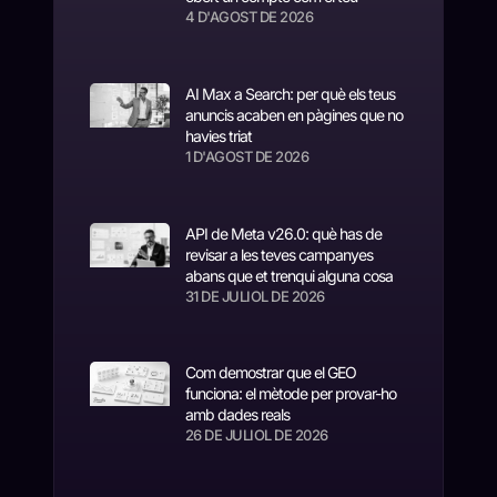
4 D'AGOST DE 2026
AI Max a Search: per què els teus
anuncis acaben en pàgines que no
havies triat
1 D'AGOST DE 2026
API de Meta v26.0: què has de
revisar a les teves campanyes
abans que et trenqui alguna cosa
31 DE JULIOL DE 2026
Com demostrar que el GEO
funciona: el mètode per provar-ho
amb dades reals
26 DE JULIOL DE 2026