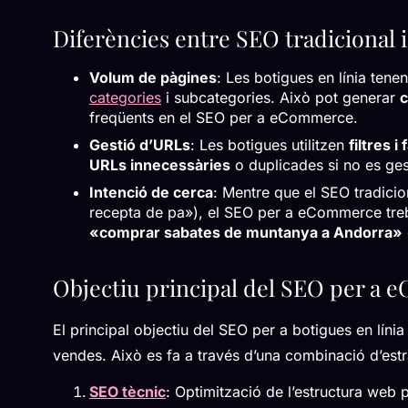
Diferències entre SEO tradicional
Volum de pàgines
: Les botigues en línia tene
categories
i subcategories. Això pot generar
c
freqüents en el SEO per a eCommerce.
Gestió d’URLs
: Les botigues utilitzen
filtres i
URLs innecessàries
o duplicades si no es ge
Intenció de cerca
: Mentre que el SEO tradicio
recepta de pa»), el SEO per a eCommerce tr
«comprar sabates de muntanya a Andorra»
Objectiu principal del SEO per a
El principal objectiu del SEO per a botigues en líni
vendes. Això es fa a través d’una combinació d’estr
SEO tècnic
: Optimització de l’estructura web 