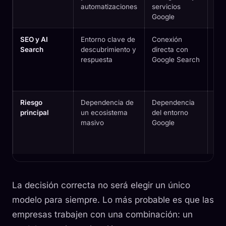
automatizaciones
servicios
pro
Google
SEO y AI
Entorno clave de
Conexión
Fue
Search
descubrimiento y
directa con
aná
respuesta
Google Search
con
cód
inv
Riesgo
Dependencia de
Dependencia
Má
principal
un ecosistema
del entorno
sen
masivo
Google
reg
mo
av
La decisión correcta no será elegir un único
modelo para siempre. Lo más probable es que las
empresas trabajen con una combinación: un