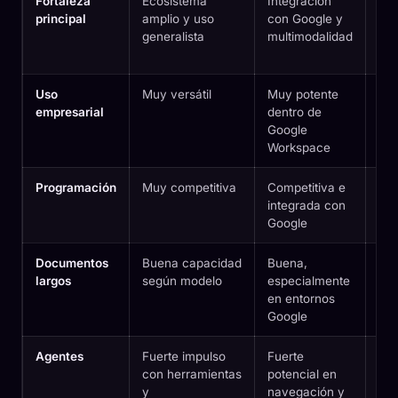
Fortaleza
Ecosistema
Integración
Tra
principal
amplio y uso
con Google y
pro
generalista
multimodalidad
cód
do
Uso
Muy versátil
Muy potente
Muy
empresarial
dentro de
pro
Google
do
Workspace
des
Programación
Muy competitiva
Competitiva e
Esp
integrada con
fue
Google
Cl
Documentos
Buena capacidad
Buena,
Uno
largos
según modelo
especialmente
pun
en entornos
dif
Google
de 
Agentes
Fuerte impulso
Fuerte
Muy
con herramientas
potencial en
a t
y
navegación y
age