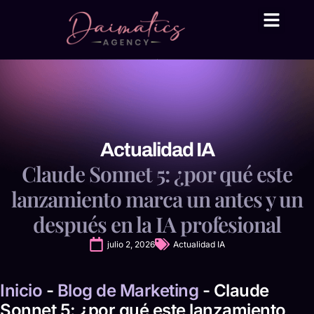
Daima Business AI
Servicios técni
● En línea
Actualidad IA
Claude Sonnet 5: ¿por qué este
lanzamiento marca un antes y un
después en la IA profesional
julio 2, 2026
Actualidad IA
Inicio
-
Blog de Marketing
-
Claude
Sonnet 5: ¿por qué este lanzamiento