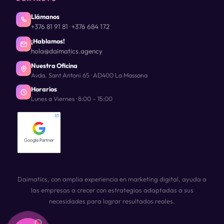
Llámanos
+376 81 91 81
+376 684 172
·
¡Hablamos!
hola@daimatics.agency
Nuestra Oficina
Avda. Sant Antoni 65 · AD400 La Massana
Horarios
Lunes a Viernes · 8:00 – 15:00
Daimatics, con amplia experiencia en marketing digital, ayuda a
las empresas a crecer con estrategias adaptadas a sus
necesidades para lograr resultados reales.