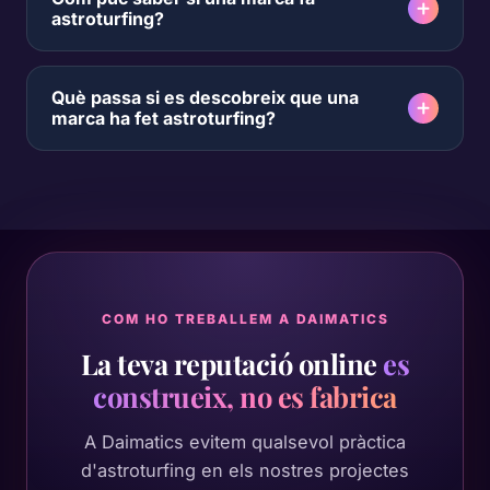
astroturfing?
Què passa si es descobreix que una
marca ha fet astroturfing?
COM HO TREBALLEM A DAIMATICS
La teva reputació online
es
construeix, no es fabrica
A Daimatics evitem qualsevol pràctica
d'astroturfing en els nostres projectes