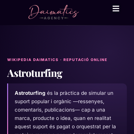
Daima Business AI
Serveis tècnic
● En línia
WIKIPEDIA DAIMATICS · REPUTACIÓ ONLINE
Astroturfing
Astroturfing
és la pràctica de simular un
suport popular i orgànic —ressenyes,
comentaris, publicacions— cap a una
marca, producte o idea, quan en realitat
aquest suport és pagat o orquestrat per la