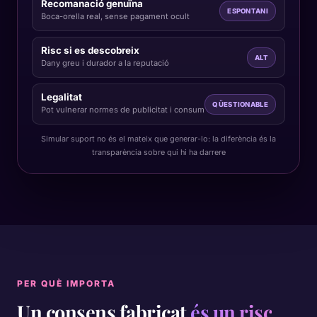
Recomanació genuïna
ESPONTANI
Boca-orella real, sense pagament ocult
Risc si es descobreix
ALT
Dany greu i durador a la reputació
Legalitat
QÜESTIONABLE
Pot vulnerar normes de publicitat i consum
Simular suport no és el mateix que generar-lo: la diferència és la
transparència sobre qui hi ha darrere
PER QUÈ IMPORTA
Un consens fabricat
és un risc