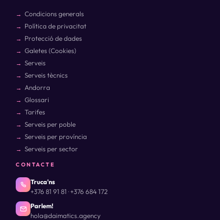
Condicions generals
Política de privacitat
Protecció de dades
Galetes (Cookies)
Serveis
Serveis tècnics
Andorra
Glossari
Tarifes
Serveis per poble
Serveis per província
Serveis per sector
CONTACTE
Truca'ns
+376 81 91 81
+376 684 172
·
Parlem!
hola@daimatics.agency