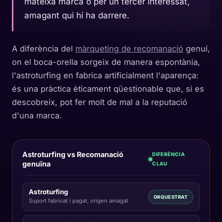
mateixa marca o per un tercer interessat,
amagant qui hi ha darrere.
A diferència del
màrqueting de recomanació
genuí,
on el boca-orella sorgeix de manera espontània,
l'astroturfing en fabrica artificialment l'aparença:
és una pràctica èticament qüestionable que, si es
descobreix, pot fer molt de mal a la reputació
d'una marca.
Astroturfing vs Recomanació
DIFERÈNCIA
genuïna
CLAU
Astroturfing
ORQUESTRAT
Suport fabricat i pagat, origen amagat