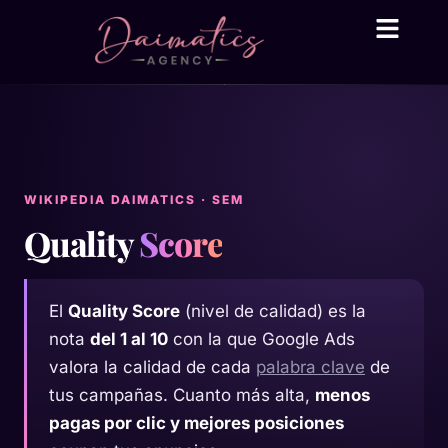
Daima Business AI
Servicios técni
● En línea
WIKIPEDIA DAIMATICS · SEM
Quality
Score
El
Quality Score
(nivel de calidad) es la
nota
del 1 al 10
con la que Google Ads
valora la calidad de cada
palabra clave
de
tus campañas. Cuanto más alta,
menos
pagas por clic y mejores posiciones